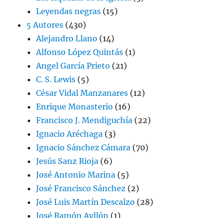
Leyendas negras
(15)
5 Autores
(430)
Alejandro Llano
(14)
Alfonso López Quintás
(1)
Angel García Prieto
(21)
C. S. Lewis
(5)
César Vidal Manzanares
(12)
Enrique Monasterio
(16)
Francisco J. Mendiguchía
(22)
Ignacio Aréchaga
(3)
Ignacio Sánchez Cámara
(70)
Jesús Sanz Rioja
(6)
José Antonio Marina
(5)
José Francisco Sánchez
(2)
José Luis Martín Descalzo
(28)
José Ramón Ayllón
(1)