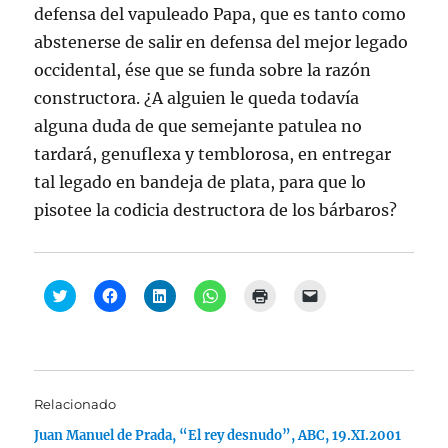
defensa del vapuleado Papa, que es tanto como
abstenerse de salir en defensa del mejor legado
occidental, ése que se funda sobre la razón
constructora. ¿A alguien le queda todavía
alguna duda de que semejante patulea no
tardará, genuflexa y temblorosa, en entregar
tal legado en bandeja de plata, para que lo
pisotee la codicia destructora de los bárbaros?
H
H
H
H
H
H
a
a
a
a
a
a
z
z
z
z
z
z
c
c
c
c
c
c
l
l
l
l
l
l
i
i
i
i
i
i
c
c
c
c
c
c
p
p
p
p
p
p
a
a
a
a
a
a
Relacionado
r
r
r
r
r
r
a
a
a
a
a
a
Juan Manuel de Prada, “El rey desnudo”, ABC, 19.XI.2001
c
c
c
c
i
e