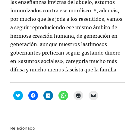
las enseñanzas invictas del abuelo, estamos
inmunizados contra ese mordisco. Y, además,
por mucho que les joda a los resentidos, vamos
a seguir reproduciendo ese mismo ámbito de
hermosa creación humana, de generación en
generación, aunque nuestros lastimosos
gobernantes prefieran seguir gastando dinero
en «asuntos sociales», categoría mucho más
difusa y mucho menos fascista que la familia.
H
H
H
H
H
H
a
a
a
a
a
a
z
z
z
z
z
z
c
c
c
c
c
c
l
l
l
l
l
l
i
i
i
i
i
i
c
c
c
c
c
c
p
p
p
p
p
p
a
a
a
a
a
a
Relacionado
r
r
r
r
r
r
a
a
a
a
a
a