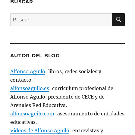
e
BUSCAR
n
t
a
BU
n
Buscar
a
n
por:
u
e
v
a
)
AUTOR DEL BLOG
Alfonso Aguiló
: libros, redes sociales y
contacto.
alfonsoaguilo.es
: curriculum profesional de
Alfonso Aguiló, presidente de CECE y de
Arenales Red Educativa.
alfonsoaguilo.com
: asesoramiento de entidades
educativas.
Vídeos de Alfonso Aguiló
: entrevistas y