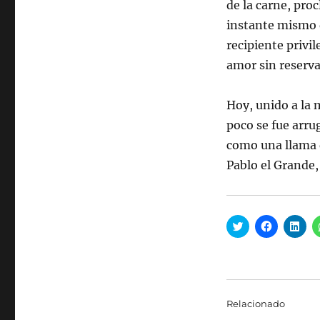
de la carne, pro
instante mismo 
recipiente privil
amor sin reserva
Hoy, unido a la
poco se fue arr
como una llama q
Pablo el Grande,
H
H
H
a
a
a
z
z
z
c
c
c
l
l
l
i
i
i
c
c
c
p
p
p
a
a
a
Relacionado
r
r
r
a
a
a