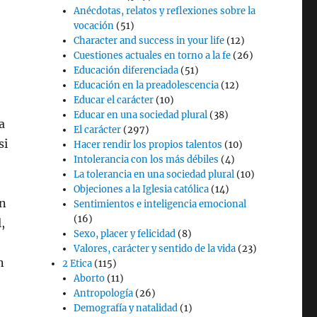
Anécdotas, relatos y reflexiones sobre la
vocación
(51)
Character and success in your life
(12)
Cuestiones actuales en torno a la fe
(26)
Educación diferenciada
(51)
Educación en la preadolescencia
(12)
Educar el carácter
(10)
Educar en una sociedad plural
(38)
a
El carácter
(297)
si
Hacer rendir los propios talentos
(10)
Intolerancia con los más débiles
(4)
La tolerancia en una sociedad plural
(10)
Objeciones a la Iglesia católica
(14)
ón
Sentimientos e inteligencia emocional
(16)
,
Sexo, placer y felicidad
(8)
Valores, carácter y sentido de la vida
(23)
n
2 Etica
(115)
Aborto
(11)
Antropología
(26)
Demografía y natalidad
(1)