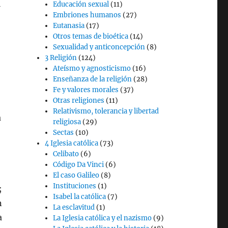
l
Educación sexual
(11)
Embriones humanos
(27)
Eutanasia
(17)
Otros temas de bioética
(14)
Sexualidad y anticoncepción
(8)
3 Religión
(124)
Ateísmo y agnosticismo
(16)
Enseñanza de la religión
(28)
Fe y valores morales
(37)
Otras religiones
(11)
Relativismo, tolerancia y libertad
a
religiosa
(29)
Sectas
(10)
4 Iglesia católica
(73)
Celibato
(6)
Código Da Vinci
(6)
El caso Galileo
(8)
Instituciones
(1)
;
Isabel la católica
(7)
n
La esclavitud
(1)
a
La Iglesia católica y el nazismo
(9)