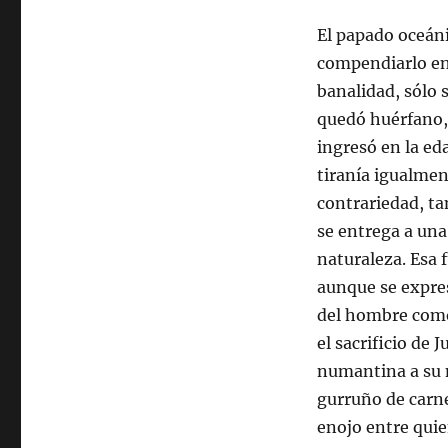
El papado oceáni
compendiarlo en 
banalidad, sólo s
quedó huérfano,
ingresó en la ed
tiranía igualmen
contrariedad, ta
se entrega a una
naturaleza. Esa f
aunque se expre
del hombre como
el sacrificio de J
numantina a su 
gurruño de carne
enojo entre quie