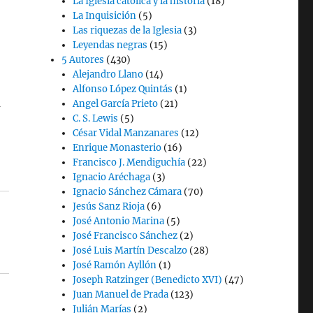
La Iglesia católica y la historia
(18)
La Inquisición
(5)
Las riquezas de la Iglesia
(3)
Leyendas negras
(15)
5 Autores
(430)
Alejandro Llano
(14)
Alfonso López Quintás
(1)
a
Angel García Prieto
(21)
C. S. Lewis
(5)
César Vidal Manzanares
(12)
Enrique Monasterio
(16)
Francisco J. Mendiguchía
(22)
Ignacio Aréchaga
(3)
Ignacio Sánchez Cámara
(70)
Jesús Sanz Rioja
(6)
José Antonio Marina
(5)
José Francisco Sánchez
(2)
José Luis Martín Descalzo
(28)
José Ramón Ayllón
(1)
Joseph Ratzinger (Benedicto XVI)
(47)
Juan Manuel de Prada
(123)
Julián Marías
(2)