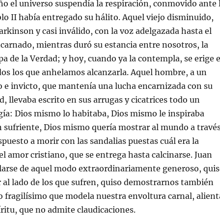
o el universo suspendía la respiración, conmovido ante 
blo II había entregado su hálito. Aquel viejo disminuido,
rkinson y casi inválido, con la voz adelgazada hasta el
carnado, mientras duró su estancia entre nosotros, la
a de la Verdad; y hoy, cuando ya la contempla, se erige 
dos los que anhelamos alcanzarla. Aquel hombre, a un
 e invicto, que mantenía una lucha encarnizada con su
, llevaba escrito en sus arrugas y cicatrices todo un
gía: Dios mismo lo habitaba, Dios mismo le inspiraba
 sufriente, Dios mismo quería mostrar al mundo a travé
spuesto a morir con las sandalias puestas cuál era la
l amor cristiano, que se entrega hasta calcinarse. Juan
olarse de aquel modo extraordinariamente generoso, qui
 al lado de los que sufren, quiso demostrarnos también
ro fragilísimo que modela nuestra envoltura carnal, alient
íritu, que no admite claudicaciones.