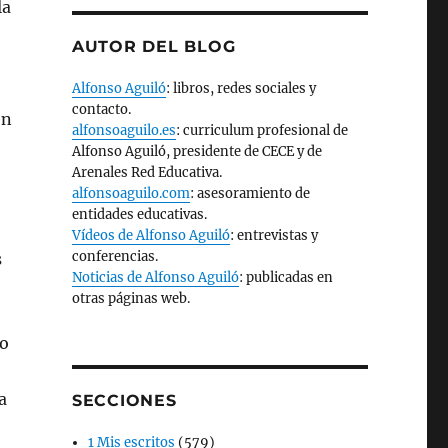
la
AUTOR DEL BLOG
Alfonso Aguiló
: libros, redes sociales y
contacto.
en
alfonsoaguilo.es
: curriculum profesional de
Alfonso Aguiló, presidente de CECE y de
Arenales Red Educativa.
alfonsoaguilo.com
: asesoramiento de
entidades educativas.
Vídeos de Alfonso Aguiló
: entrevistas y
conferencias.
s
Noticias de Alfonso Aguiló
: publicadas en
otras páginas web.
so
a
SECCIONES
1 Mis escritos
(579)