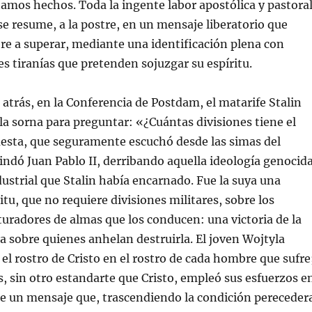
tamos hechos. Toda la ingente labor apostólica y pastora
 se resume, a la postre, en un mensaje liberatorio que
e a superar, mediante una identificación plena con
les tiranías que pretenden sojuzgar su espíritu.
atrás, en la Conferencia de Postdam, el matarife Stalin
a sorna para preguntar: «¿Cuántas divisiones tiene el
uesta, que seguramente escuchó desde las simas del
brindó Juan Pablo II, derribando aquella ideología genocid
dustrial que Stalin había encarnado. Fue la suya una
ritu, que no requiere divisiones militares, sobre los
ituradores de almas que los conducen: una victoria de la
sobre quienes anhelan destruirla. El joven Wojtyla
 el rostro de Cristo en el rostro de cada hombre que sufre
, sin otro estandarte que Cristo, empleó sus esfuerzos e
de un mensaje que, trascendiendo la condición pereceder