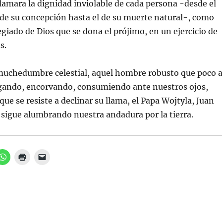
clamara la dignidad inviolable de cada persona -desde el
de su concepción hasta el de su muerte natural-, como
egiado de Dios que se dona el prójimo, en un ejercicio de
s.
 muchedumbre celestial, aquel hombre robusto que poco 
ugando, encorvando, consumiendo ante nuestros ojos,
ue se resiste a declinar su llama, el Papa Wojtyla, Juan
 sigue alumbrando nuestra andadura por la tierra.
H
H
H
a
a
a
z
z
z
c
c
c
l
l
l
i
i
i
c
c
c
p
p
p
a
a
a
r
r
r
a
a
a