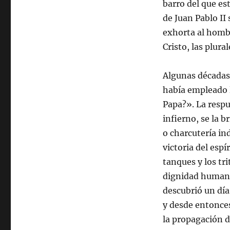
barro del que es
de Juan Pablo II
exhorta al hombr
Cristo, las plura
Algunas décadas 
había empleado l
Papa?». La resp
infierno, se la 
o charcutería in
victoria del espí
tanques y los tr
dignidad humana 
descubrió un día
y desde entonces
la propagación 