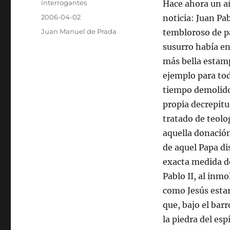
Autor
interrogantes
Hace ahora un añ
Publicado
2006-04-02
noticia: Juan Pa
el
Categorías
Juan Manuel de Prada
tembloroso de pa
susurro había en
más bella estamp
ejemplo para to
tiempo demolido
propia decrepitud
tratado de teolo
aquella donación
de aquel Papa di
exacta medida de
Pablo II, al inm
como Jesús estar
que, bajo el bar
la piedra del esp