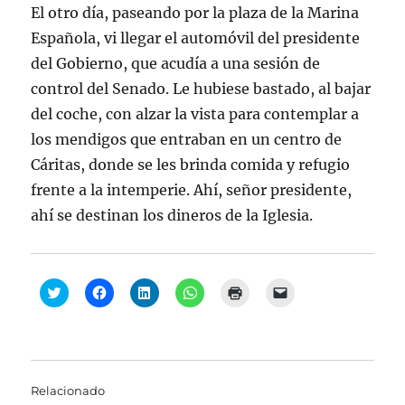
El otro día, paseando por la plaza de la Marina
Española, vi llegar el automóvil del presidente
del Gobierno, que acudía a una sesión de
control del Senado. Le hubiese bastado, al bajar
del coche, con alzar la vista para contemplar a
los mendigos que entraban en un centro de
Cáritas, donde se les brinda comida y refugio
frente a la intemperie. Ahí, señor presidente,
ahí se destinan los dineros de la Iglesia.
H
H
H
H
H
H
a
a
a
a
a
a
z
z
z
z
z
z
c
c
c
c
c
c
l
l
l
l
l
l
i
i
i
i
i
i
c
c
c
c
c
c
p
p
p
p
p
p
a
a
a
a
a
a
Relacionado
r
r
r
r
r
r