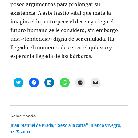
posee argumentos para prolongar su
existencia. A este hastío vital que mata la
imaginación, entorpece el deseo y niega el
futuro humano se le considera, sin embargo,
una «tendencia» digna de ser emulada. Ha
llegado el momento de cerrar el quiosco y
esperar la llegada de los bárbaros.
H
H
H
H
H
H
a
a
a
a
a
a
z
z
z
z
z
z
c
c
c
c
c
c
l
l
l
l
l
l
i
i
i
i
i
i
c
c
c
c
c
c
p
p
p
p
p
p
a
a
a
a
a
a
Relacionado
r
r
r
r
r
r
a
a
a
a
a
a
Juan Manuel de Prada, “Sexo a la carta”, Blanco y Negro,
c
c
c
c
i
e
o
o
o
o
m
n
14.X.2001
m
m
m
m
p
v
p
p
p
p
r
i