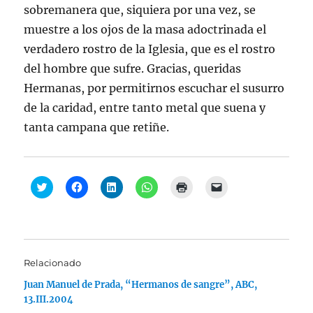
sobremanera que, siquiera por una vez, se
muestre a los ojos de la masa adoctrinada el
verdadero rostro de la Iglesia, que es el rostro
del hombre que sufre. Gracias, queridas
Hermanas, por permitirnos escuchar el susurro
de la caridad, entre tanto metal que suena y
tanta campana que retiñe.
H
H
H
H
H
H
a
a
a
a
a
a
z
z
z
z
z
z
c
c
c
c
c
c
l
l
l
l
l
l
i
i
i
i
i
i
c
c
c
c
c
c
p
p
p
p
p
p
a
a
a
a
a
a
Relacionado
r
r
r
r
r
r
a
a
a
a
a
a
Juan Manuel de Prada, “Hermanos de sangre”, ABC,
c
c
c
c
i
e
o
o
o
o
m
n
13.III.2004
m
m
m
m
p
v
p
p
p
p
r
i