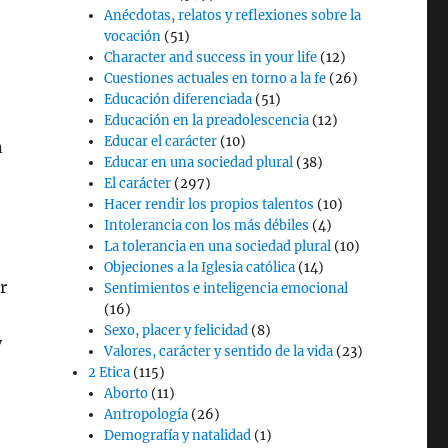
Anécdotas, relatos y reflexiones sobre la
vocación
(51)
Character and success in your life
(12)
Cuestiones actuales en torno a la fe
(26)
Educación diferenciada
(51)
Educación en la preadolescencia
(12)
Educar el carácter
(10)
n
Educar en una sociedad plural
(38)
El carácter
(297)
Hacer rendir los propios talentos
(10)
Intolerancia con los más débiles
(4)
La tolerancia en una sociedad plural
(10)
Objeciones a la Iglesia católica
(14)
r
Sentimientos e inteligencia emocional
(16)
Sexo, placer y felicidad
(8)
y
Valores, carácter y sentido de la vida
(23)
2 Etica
(115)
Aborto
(11)
Antropología
(26)
Demografía y natalidad
(1)