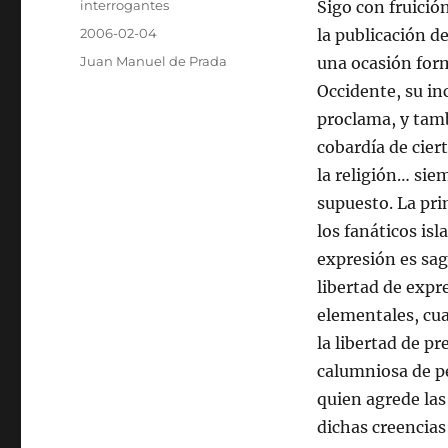
Autor
interrogantes
Sigo con fruició
Publicado
2006-02-04
la publicación d
el
Categorías
Juan Manuel de Prada
una ocasión for
Occidente, su i
proclama, y tam
cobardía de cier
la religión… siem
supuesto. La pri
los fanáticos isl
expresión es sag
libertad de expr
elementales, cu
la libertad de p
calumniosa de pe
quien agrede las
dichas creencia