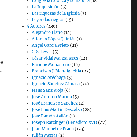
La Iglesia católica y la historia
(18)
La Inquisición
(5)
Las riquezas de la Iglesia
(3)
Leyendas negras
(15)
5 Autores
(430)
Alejandro Llano
(14)
Alfonso López Quintás
(1)
Angel García Prieto
(21)
C. S. Lewis
(5)
César Vidal Manzanares
(12)
re
Enrique Monasterio
(16)
s
Francisco J. Mendiguchía
(22)
Ignacio Aréchaga
(3)
Ignacio Sánchez Cámara
(70)
Jesús Sanz Rioja
(6)
José Antonio Marina
(5)
José Francisco Sánchez
(2)
José Luis Martín Descalzo
(28)
José Ramón Ayllón
(1)
Joseph Ratzinger (Benedicto XVI)
(47)
Juan Manuel de Prada
(123)
Julián Marías
(2)