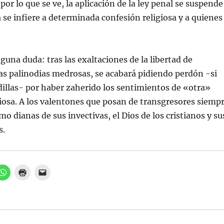
 por lo que se ve, la aplicación de la ley penal se suspende
 se infiere a determinada confesión religiosa y a quienes
guna duda: tras las exaltaciones de la libertad de
las palinodias medrosas, se acabará pidiendo perdón -si
odillas- por haber zaherido los sentimientos de «otra»
osa. A los valentones que posan de transgresores siemp
o dianas de sus invectivas, el Dios de los cristianos y su
s.
H
H
H
a
a
a
z
z
z
c
c
c
l
l
l
i
i
i
c
c
c
p
p
p
a
a
a