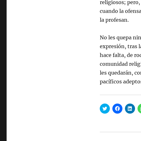
religiosos; pero,
cuando la ofensa
la profesan.
No les quepa nin
expresión, tras 
hace falta, de r
comunidad religi
les quedarán, com
pacíficos adepto
H
H
H
a
a
a
z
z
z
c
c
c
l
l
l
i
i
i
c
c
c
p
p
p
a
a
a