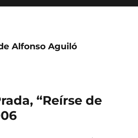
 de Alfonso Aguiló
rada, “Reírse de
006