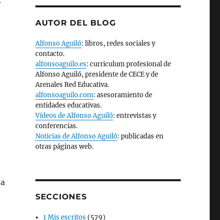
r
AUTOR DEL BLOG
Alfonso Aguiló
: libros, redes sociales y
contacto.
alfonsoaguilo.es
: curriculum profesional de
e
Alfonso Aguiló, presidente de CECE y de
Arenales Red Educativa.
alfonsoaguilo.com
: asesoramiento de
entidades educativas.
Vídeos de Alfonso Aguiló
: entrevistas y
conferencias.
Noticias de Alfonso Aguiló
: publicadas en
otras páginas web.
 a
SECCIONES
1 Mis escritos
(579)