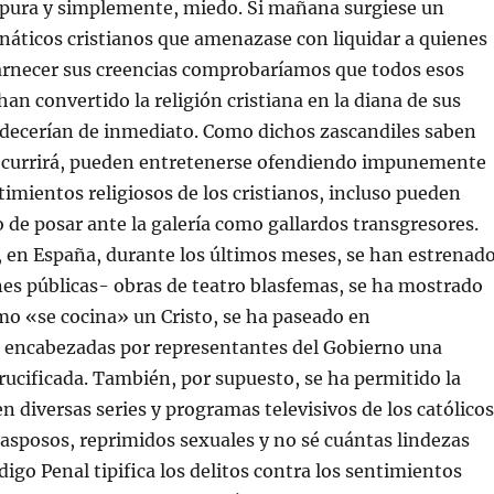
, pura y simplemente, miedo. Si mañana surgiese un
náticos cristianos que amenazase con liquidar a quienes
carnecer sus creencias comprobaríamos que todos esos
han convertido la religión cristiana en la diana de sus
decerían de inmediato. Como dichos zascandiles saben
 ocurrirá, pueden entretenerse ofendiendo impunemente
ntimientos religiosos de los cristianos, incluso pueden
jo de posar ante la galería como gallardos transgresores.
, en España, durante los últimos meses, se han estrenad
es públicas- obras de teatro blasfemas, se ha mostrado
mo «se cocina» un Cristo, se ha paseado en
 encabezadas por representantes del Gobierno una
ucificada. También, por supuesto, se ha permitido la
en diversas series y programas televisivos de los católicos
sposos, reprimidos sexuales y no sé cuántas lindezas
igo Penal tipifica los delitos contra los sentimientos