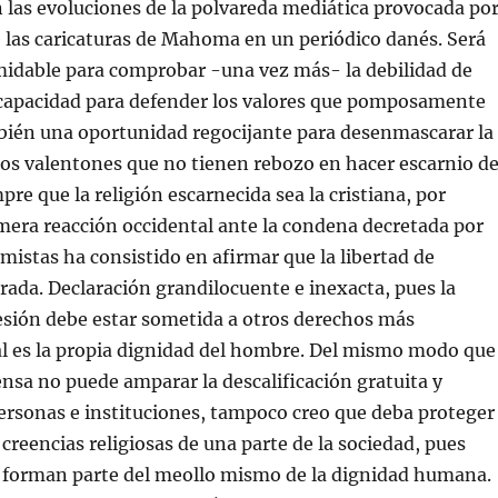
n las evoluciones de la polvareda mediática provocada po
e las caricaturas de Mahoma en un periódico danés. Será
midable para comprobar -una vez más- la debilidad de
ncapacidad para defender los valores que pomposamente
bién una oportunidad regocijante para desenmascarar la
tos valentones que no tienen rebozo en hacer escarnio d
pre que la religión escarnecida sea la cristiana, por
mera reacción occidental ante la condena decretada por
amistas ha consistido en afirmar que la libertad de
rada. Declaración grandilocuente e inexacta, pues la
esión debe estar sometida a otros derechos más
al es la propia dignidad del hombre. Del mismo modo que
rensa no puede amparar la descalificación gratuita y
rsonas e instituciones, tampoco creo que deba proteger
 creencias religiosas de una parte de la sociedad, pues
s forman parte del meollo mismo de la dignidad humana.