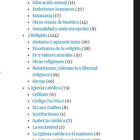
Educación sexual
(11)
Embriones humanos
(27)
Eutanasia
(17)
Otros temas de bioética
(14)
Sexualidad y anticoncepción
(8)
3 Religión
(124)
Ateísmo y agnosticismo
(16)
Enseñanza de la religión
(28)
Fe y valores morales
(37)
Otras religiones
(11)
Relativismo, tolerancia y libertad
o
religiosa
(29)
Sectas
(10)
4 Iglesia católica
(73)
Celibato
(6)
Código Da Vinci
(6)
El caso Galileo
(8)
Instituciones
(1)
Isabel la católica
(7)
La esclavitud
(1)
La Iglesia católica y el nazismo
(9)