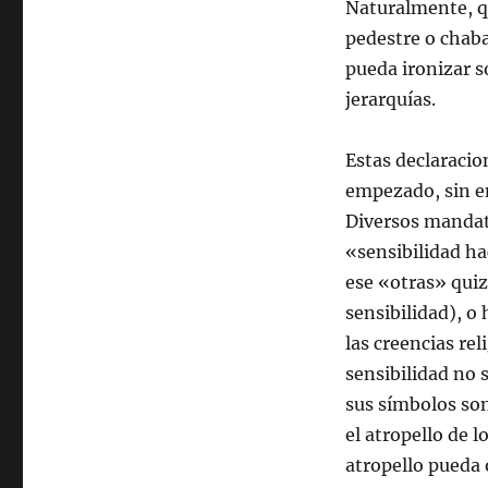
Naturalmente, qu
pedestre o chaba
pueda ironizar so
jerarquías.
Estas declaracio
empezado, sin em
Diversos mandat
«sensibilidad ha
ese «otras» quiz
sensibilidad), o
las creencias re
sensibilidad no 
sus símbolos so
el atropello de 
atropello pueda o