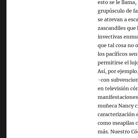
esto se le llama
grupúsculo de fa
se atrevan a es
zascandiles que 
invectivas enmu
que tal cosa no
los pacíficos se
permitirse el lu
Así, por ejemplo
-con subvencion
en televisión có
manifestaciones
muñeca Nancy cr
caracterización 
como meapilas ca
más. Nuestro Cód