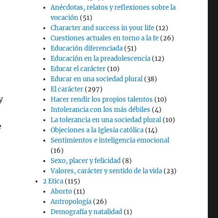
Anécdotas, relatos y reflexiones sobre la
vocación
(51)
Character and success in your life
(12)
Cuestiones actuales en torno a la fe
(26)
Educación diferenciada
(51)
Educación en la preadolescencia
(12)
Educar el carácter
(10)
Educar en una sociedad plural
(38)
El carácter
(297)
y
Hacer rendir los propios talentos
(10)
Intolerancia con los más débiles
(4)
La tolerancia en una sociedad plural
(10)
e
Objeciones a la Iglesia católica
(14)
Sentimientos e inteligencia emocional
(16)
Sexo, placer y felicidad
(8)
Valores, carácter y sentido de la vida
(23)
2 Etica
(115)
Aborto
(11)
Antropología
(26)
Demografía y natalidad
(1)