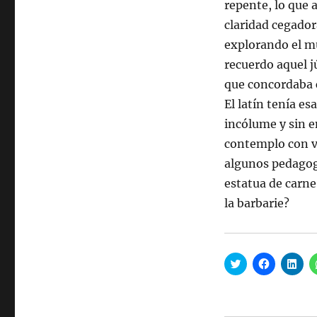
repente, lo que a
claridad cegador
explorando el mu
recuerdo aquel j
que concordaba 
El latín tenía es
incólume y sin 
contemplo con v
algunos pedagog
estatua de carn
la barbarie?
H
H
H
a
a
a
z
z
z
c
c
c
l
l
l
i
i
i