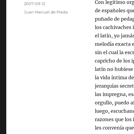
Autor
Con legítimo org
Publicado
2007-09-12
el
de españoles que
Categorías
Juan Manuel de Prada
puñado de pedago
los cachivaches 
el latín, yo jam
melodía exacta e
sin el cual la es
capricho de los 
latín no hubiese
la vida íntima de
jerarquías secre
las impregna, es
orgullo, puedo af
luego, escuchand
razones que los 
les convenía qu