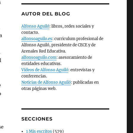
n
AUTOR DEL BLOG
Alfonso Aguiló
: libros, redes sociales y
n
contacto.
a
alfonsoaguilo.es
: curriculum profesional de
Alfonso Aguiló, presidente de CECE y de
Arenales Red Educativa.
l
alfonsoaguilo.com
: asesoramiento de
l
entidades educativas.
Vídeos de Alfonso Aguiló
: entrevistas y
conferencias.
Noticias de Alfonso Aguiló
: publicadas en
e
otras páginas web.
o
SECCIONES
se
1 Mis escritos
(579)