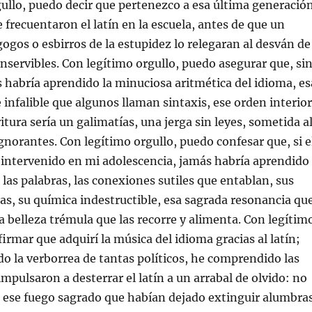
ullo, puedo decir que pertenezco a esa última generació
 frecuentaron el latín en la escuela, antes de que un
gos o esbirros de la estupidez lo relegaran al desván de
inservibles. Con legítimo orgullo, puedo asegurar que, si
ás habría aprendido la minuciosa aritmética del idioma, es
 infalible que algunos llaman sintaxis, ese orden interior
critura sería un galimatías, una jerga sin leyes, sometida a
ignorantes. Con legítimo orgullo, puedo confesar que, si e
 intervenido en mi adolescencia, jamás habría aprendido
 las palabras, las conexiones sutiles que entablan, sus
tas, su química indestructible, esa sagrada resonancia qu
a belleza trémula que las recorre y alimenta. Con legítim
irmar que adquirí la música del idioma gracias al latín;
o la verborrea de tantas políticos, he comprendido las
impulsaron a desterrar el latín a un arrabal de olvido: no
e ese fuego sagrado que habían dejado extinguir alumbra