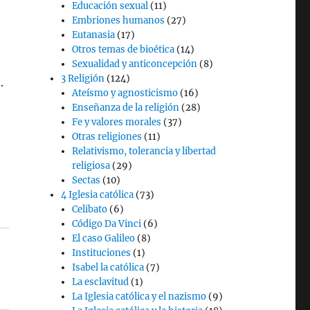
Educación sexual
(11)
Embriones humanos
(27)
Eutanasia
(17)
Otros temas de bioética
(14)
Sexualidad y anticoncepción
(8)
3 Religión
(124)
.
Ateísmo y agnosticismo
(16)
Enseñanza de la religión
(28)
Fe y valores morales
(37)
Otras religiones
(11)
Relativismo, tolerancia y libertad
religiosa
(29)
Sectas
(10)
4 Iglesia católica
(73)
Celibato
(6)
Código Da Vinci
(6)
El caso Galileo
(8)
Instituciones
(1)
Isabel la católica
(7)
La esclavitud
(1)
La Iglesia católica y el nazismo
(9)