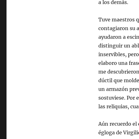
a los demás.
Tuve maestros q
contagiaron su 
ayudaron a escin
distinguir un abl
inservibles, per
elaboro una frase
me descubrieron
dúctil que molde
un armazón previ
sostuviese. Por 
las reliquias, cu
Aún recuerdo el
égloga de Virgili