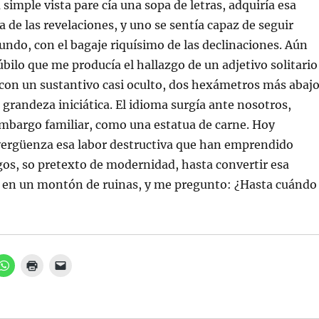
 simple vista pare cía una sopa de letras, adquiría esa
a de las revelaciones, y uno se sentía capaz de seguir
ndo, con el bagaje riquísimo de las declinaciones. Aún
úbilo que me producía el hallazgo de un adjetivo solitario
con un sustantivo casi oculto, dos hexámetros más abajo
a grandeza iniciática. El idioma surgía ante nosotros,
embargo familiar, como una estatua de carne. Hoy
ergüenza esa labor destructiva que han emprendido
os, so pretexto de modernidad, hasta convertir esa
e en un montón de ruinas, y me pregunto: ¿Hasta cuándo
H
H
H
a
a
a
z
z
z
c
c
c
l
l
l
i
i
i