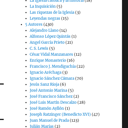
La Iglesia católica y la historia
(18)
La Inquisición
(5)
Las riquezas de la Iglesia
(3)
Leyendas negras
(15)
5 Autores
(430)
Alejandro Llano
(14)
Alfonso López Quintás
(1)
Angel García Prieto
(21)
C. S. Lewis
(5)
César Vidal Manzanares
(12)
Enrique Monasterio
(16)
Francisco J. Mendiguchía
(22)
Ignacio Aréchaga
(3)
Ignacio Sánchez Cámara
(70)
Jesús Sanz Rioja
(6)
José Antonio Marina
(5)
José Francisco Sánchez
(2)
José Luis Martín Descalzo
(28)
José Ramón Ayllón
(1)
Joseph Ratzinger (Benedicto XVI)
(47)
Juan Manuel de Prada
(123)
Julián Marías
(2)