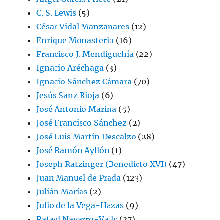
C. S. Lewis
(5)
César Vidal Manzanares
(12)
Enrique Monasterio
(16)
Francisco J. Mendiguchía
(22)
Ignacio Aréchaga
(3)
Ignacio Sánchez Cámara
(70)
Jesús Sanz Rioja
(6)
José Antonio Marina
(5)
José Francisco Sánchez
(2)
José Luis Martín Descalzo
(28)
José Ramón Ayllón
(1)
Joseph Ratzinger (Benedicto XVI)
(47)
Juan Manuel de Prada
(123)
Julián Marías
(2)
Julio de la Vega-Hazas
(9)
Rafael Navarro-Valls
(37)