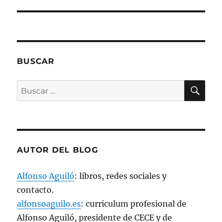
u
n
a
v
e
n
t
a
n
BUSCAR
a
n
u
e
BU
Buscar
v
a
por:
)
AUTOR DEL BLOG
Alfonso Aguiló
: libros, redes sociales y
contacto.
alfonsoaguilo.es
: curriculum profesional de
Alfonso Aguiló, presidente de CECE y de