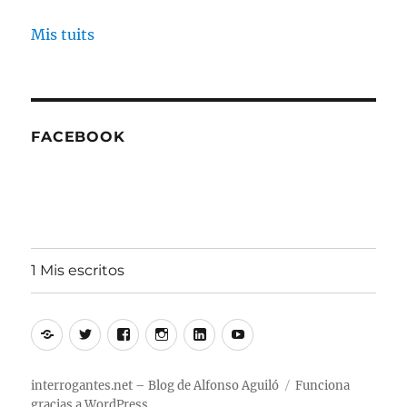
Mis tuits
FACEBOOK
1 Mis escritos
Alfonso
Twitter
Facebook
Instagram
Linkedin
Youtube
Aguiló
interrogantes.net – Blog de Alfonso Aguiló
Funciona
gracias a WordPress