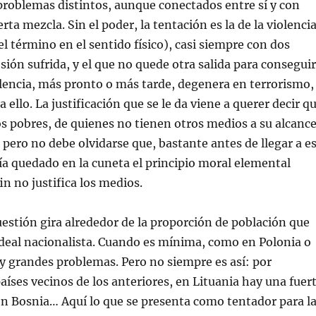
 problemas distintos, aunque conectados entre sí y con
erta mezcla. Sin el poder, la tentación es la de la violenci
el término en el sentido físico), casi siempre con dos
esión sufrida, y el que no quede otra salida para conseguir
olencia, más pronto o más tarde, degenera en terrorismo,
 ello. La justificación que se le da viene a querer decir q
los pobres, de quienes no tienen otros medios a su alcance
, pero no debe olvidarse que, bastante antes de llegar a e
a quedado en la cuneta el principio moral elemental
fin no justifica los medios.
cuestión gira alrededor de la proporción de población que
deal nacionalista. Cuando es mínima, como en Polonia o
y grandes problemas. Pero no siempre es así: por
íses vecinos de los anteriores, en Lituania hay una fuer
en Bosnia… Aquí lo que se presenta como tentador para l