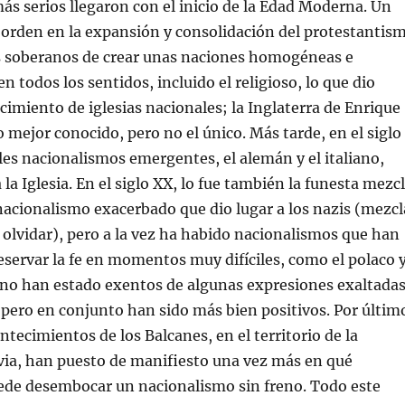
s serios llegaron con el inicio de la Edad Moderna. Un
 orden en la expansión y consolidación del protestantis
os soberanos de crear unas naciones homogéneas e
 todos los sentidos, incluido el religioso, lo que dio
ecimiento de iglesias nacionales; la Inglaterra de Enrique
o mejor conocido, pero no el único. Más tarde, en el siglo
ales nacionalismos emergentes, el alemán y el italiano,
 la Iglesia. En el siglo XX, lo fue también la funesta mezc
nacionalismo exacerbado que dio lugar a los nazis (mezcl
olvidar), pero a la vez ha habido nacionalismos que han
eservar la fe en momentos muy difíciles, como el polaco 
s no han estado exentos de algunas expresiones exaltada
pero en conjunto han sido más bien positivos. Por últim
ntecimientos de los Balcanes, en el territorio de la
via, han puesto de manifiesto una vez más en qué
ede desembocar un nacionalismo sin freno. Todo este