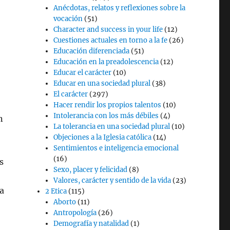
Anécdotas, relatos y reflexiones sobre la
vocación
(51)
Character and success in your life
(12)
Cuestiones actuales en torno a la fe
(26)
Educación diferenciada
(51)
;
Educación en la preadolescencia
(12)
Educar el carácter
(10)
Educar en una sociedad plural
(38)
El carácter
(297)
Hacer rendir los propios talentos
(10)
Intolerancia con los más débiles
(4)
n
La tolerancia en una sociedad plural
(10)
Objeciones a la Iglesia católica
(14)
Sentimientos e inteligencia emocional
(16)
s
Sexo, placer y felicidad
(8)
Valores, carácter y sentido de la vida
(23)
ra
2 Etica
(115)
Aborto
(11)
Antropología
(26)
Demografía y natalidad
(1)