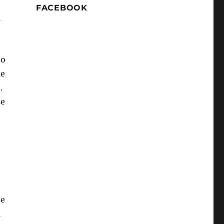
FACEBOOK
a
 o
ue
.
se
te
a