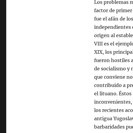
Los problemas má
factor de primer
fue el afán de l
independientes en
origen al establ
VIII es el ejempl
XIX, los princip
fueron hostiles a
de socialismo y 
que conviene no 
contribuido a pr
el lituano. Ésto
inconvenientes, 
los recientes aco
antigua Yugosla
barbaridades pu