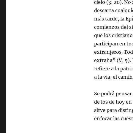
cielo (3, 20). No
descarta cualqui
más tarde, la Epí
comienzos del si
que los cristian
participan en t
extranjeros. Toda
extraña” (V, 5)
refiere a la patr
a la via, el cami
Se podrá pensar 
de los de hoy en 
sirve para disti
enfocar las cues