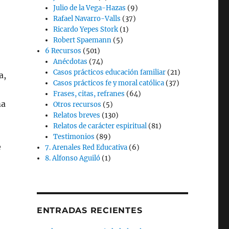
Julio de la Vega-Hazas
(9)
Rafael Navarro-Valls
(37)
Ricardo Yepes Stork
(1)
Robert Spaemann
(5)
6 Recursos
(501)
Anécdotas
(74)
Casos prácticos educación familiar
(21)
a,
Casos prácticos fe y moral católica
(37)
Frases, citas, refranes
(64)
ma
Otros recursos
(5)
Relatos breves
(130)
Relatos de carácter espiritual
(81)
Testimonios
(89)
e
7. Arenales Red Educativa
(6)
8. Alfonso Aguiló
(1)
ENTRADAS RECIENTES