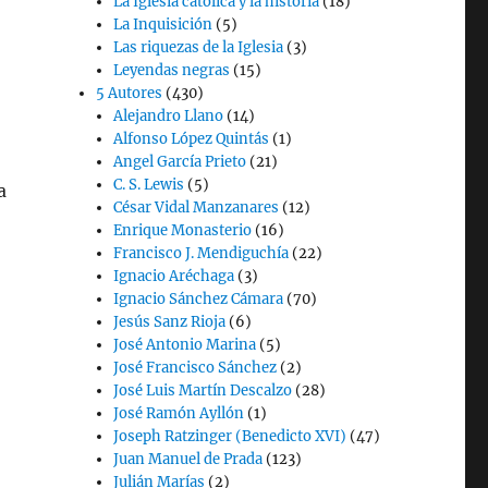
La Iglesia católica y la historia
(18)
La Inquisición
(5)
Las riquezas de la Iglesia
(3)
Leyendas negras
(15)
5 Autores
(430)
Alejandro Llano
(14)
Alfonso López Quintás
(1)
Angel García Prieto
(21)
C. S. Lewis
(5)
a
César Vidal Manzanares
(12)
Enrique Monasterio
(16)
Francisco J. Mendiguchía
(22)
Ignacio Aréchaga
(3)
Ignacio Sánchez Cámara
(70)
Jesús Sanz Rioja
(6)
José Antonio Marina
(5)
José Francisco Sánchez
(2)
José Luis Martín Descalzo
(28)
José Ramón Ayllón
(1)
Joseph Ratzinger (Benedicto XVI)
(47)
Juan Manuel de Prada
(123)
Julián Marías
(2)