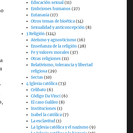
Educación sexual
(11)
Embriones humanos
(27)
mo
Eutanasia
(17)
Otros temas de bioética
(14)
Sexualidad y anticoncepción
(8)
3 Religión
(124)
Ateísmo y agnosticismo
(16)
Enseñanza de la religión
(28)
Fe y valores morales
(37)
Otras religiones
(11)
la
Relativismo, tolerancia y libertad
a
religiosa
(29)
Sectas
(10)
4 Iglesia católica
(73)
y
Celibato
(6)
s
Código Da Vinci
(6)
o,
El caso Galileo
(8)
Instituciones
(1)
Isabel la católica
(7)
La esclavitud
(1)
La Iglesia católica y el nazismo
(9)