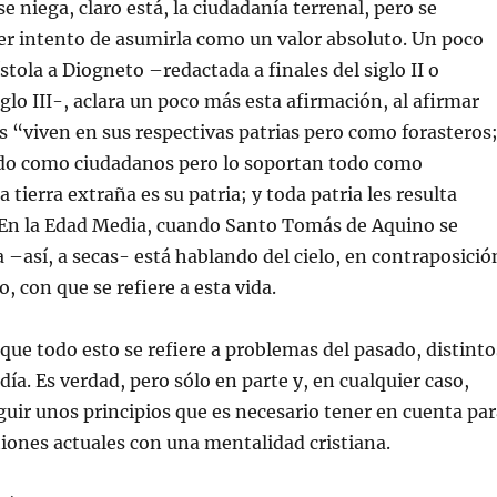
 se niega, claro está, la ciudadanía terrenal, pero se
er intento de asumirla como un valor absoluto. Un poco
stola a Diogneto –redactada a finales del siglo II o
glo III-, aclara un poco más esta afirmación, al afirmar
os “viven en sus respectivas patrias pero como forasteros
odo como ciudadanos pero lo soportan todo como
 tierra extraña es su patria; y toda patria les resulta
. En la Edad Media, cuando Santo Tomás de Aquino se
ia –así, a secas- está hablando del cielo, en contraposició
no, con que se refiere a esta vida.
que todo esto se refiere a problemas del pasado, distinto
día. Es verdad, pero sólo en parte y, en cualquier caso,
nguir unos principios que es necesario tener en cuenta pa
tiones actuales con una mentalidad cristiana.