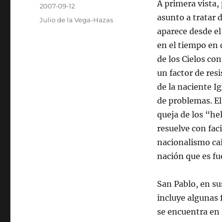
Autor
A primera vista,
Publicado
2007-09-12
el
asunto a tratar d
Categorías
Julio de la Vega-Hazas
aparece desde e
en el tiempo en q
de los Cielos co
un factor de res
de la naciente I
de problemas. El
queja de los “he
resuelve con faci
nacionalismo ca
nación que es fue
San Pablo, en su
incluye algunas 
se encuentra en 