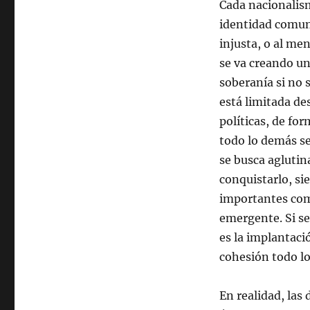
Cada nacionalism
identidad comune
injusta, o al me
se va creando u
soberanía si no s
está limitada de
políticas, de fo
todo lo demás se
se busca aglutin
conquistarlo, s
importantes como
emergente. Si se
es la implantaci
cohesión todo l
En realidad, las