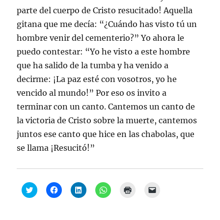
parte del cuerpo de Cristo resucitado! Aquella
gitana que me decía: “¿Cuándo has visto tú un
hombre venir del cementerio?” Yo ahora le
puedo contestar: “Yo he visto a este hombre
que ha salido de la tumba y ha venido a
decirme: ¡La paz esté con vosotros, yo he
vencido al mundo!” Por eso os invito a
terminar con un canto. Cantemos un canto de
la victoria de Cristo sobre la muerte, cantemos
juntos ese canto que hice en las chabolas, que
se llama ¡Resucitó!”
H
H
H
H
H
H
a
a
a
a
a
a
z
z
z
z
z
z
c
c
c
c
c
c
l
l
l
l
l
l