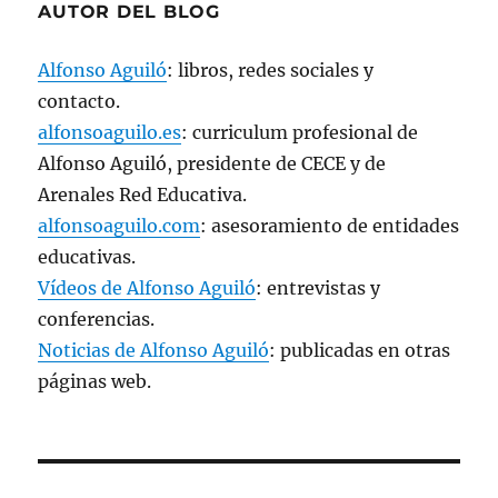
AUTOR DEL BLOG
n
u
e
v
Alfonso Aguiló
: libros, redes sociales y
a
)
contacto.
alfonsoaguilo.es
: curriculum profesional de
Alfonso Aguiló, presidente de CECE y de
Arenales Red Educativa.
alfonsoaguilo.com
: asesoramiento de entidades
educativas.
Vídeos de Alfonso Aguiló
: entrevistas y
conferencias.
Noticias de Alfonso Aguiló
: publicadas en otras
páginas web.