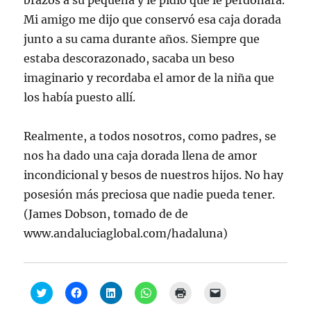
brazos a su pequeña y le pidió que le perdonara.
Mi amigo me dijo que conservó esa caja dorada
junto a su cama durante años. Siempre que
estaba descorazonado, sacaba un beso
imaginario y recordaba el amor de la niña que
los había puesto allí.
Realmente, a todos nosotros, como padres, se
nos ha dado una caja dorada llena de amor
incondicional y besos de nuestros hijos. No hay
posesión más preciosa que nadie pueda tener.
(James Dobson, tomado de de
www.andaluciaglobal.com/hadaluna)
H
H
H
H
H
H
a
a
a
a
a
a
z
z
z
z
z
z