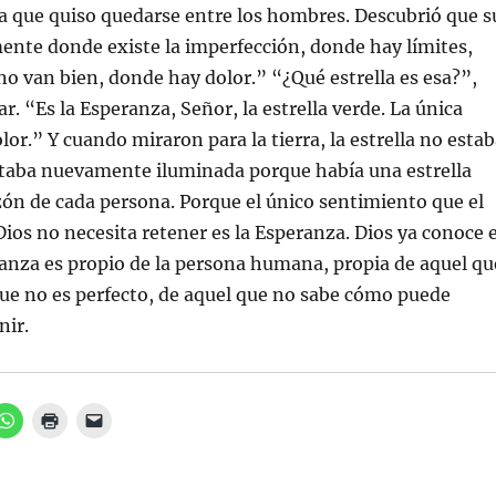
a que quiso quedarse entre los hombres. Descubrió que s
ente donde existe la imperfección, donde hay límites,
no van bien, donde hay dolor.” “¿Qué estrella es esa?”,
r. “Es la Esperanza, Señor, la estrella verde. La única
olor.” Y cuando miraron para la tierra, la estrella no esta
estaba nuevamente iluminada porque había una estrella
zón de cada persona. Porque el único sentimiento que el
ios no necesita retener es la Esperanza. Dios ya conoce e
ranza es propio de la persona humana, propia de aquel qu
que no es perfecto, de aquel que no sabe cómo puede
nir.
H
H
H
a
a
a
z
z
z
c
c
c
l
l
l
i
i
i