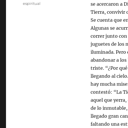
espiritual
se acercaron a Di
Tierra, convivir
Se cuenta que en
Algunas se acurru
correr junto con
juguetes de los 
iluminada. Pero c
abandonar a los h
triste. “¿Por qu
llegando al cielo
hay mucha miseri
contestó: “La Tie
aquel que yerra, 
de lo inmutable,
llegado gran cant
faltando una est