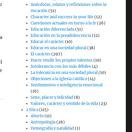
u
Anécdotas, relatos y reflexiones sobre la
vocación
(51)
Character and success in your life
(12)
Cuestiones actuales en torno a la fe
(26)
Educación diferenciada
(51)
Educación en la preadolescencia
(12)
ba
Educar el carácter
(10)
Educar en una sociedad plural
(38)
El carácter
(297)
Hacer rendir los propios talentos
(10)
l
Intolerancia con los más débiles
(4)
e
La tolerancia en una sociedad plural
(10)
Objeciones a la Iglesia católica
(14)
Sentimientos e inteligencia emocional
(16)
Sexo, placer y felicidad
(8)
Valores, carácter y sentido de la vida
(23)
2 Etica
(115)
Aborto
(11)
Antropología
(26)
Demografía y natalidad
(1)