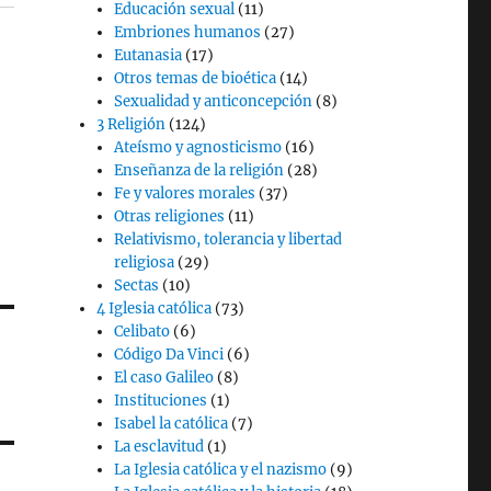
Educación sexual
(11)
Embriones humanos
(27)
Eutanasia
(17)
Otros temas de bioética
(14)
Sexualidad y anticoncepción
(8)
3 Religión
(124)
Ateísmo y agnosticismo
(16)
Enseñanza de la religión
(28)
Fe y valores morales
(37)
Otras religiones
(11)
Relativismo, tolerancia y libertad
religiosa
(29)
Sectas
(10)
4 Iglesia católica
(73)
Celibato
(6)
Código Da Vinci
(6)
El caso Galileo
(8)
Instituciones
(1)
Isabel la católica
(7)
La esclavitud
(1)
La Iglesia católica y el nazismo
(9)