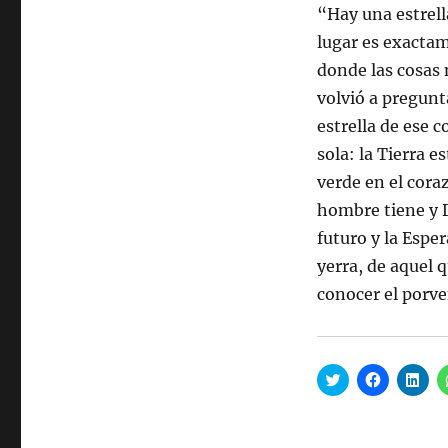
“Hay una estrell
lugar es exactam
donde las cosas 
volvió a pregunta
estrella de ese c
sola: la Tierra 
verde en el cora
hombre tiene y D
futuro y la Espe
yerra, de aquel 
conocer el porve
H
H
H
a
a
a
z
z
z
c
c
c
l
l
l
i
i
i