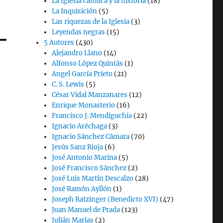
La Iglesia católica y la historia
(18)
La Inquisición
(5)
Las riquezas de la Iglesia
(3)
Leyendas negras
(15)
5 Autores
(430)
Alejandro Llano
(14)
Alfonso López Quintás
(1)
Angel García Prieto
(21)
C. S. Lewis
(5)
César Vidal Manzanares
(12)
Enrique Monasterio
(16)
Francisco J. Mendiguchía
(22)
Ignacio Aréchaga
(3)
Ignacio Sánchez Cámara
(70)
Jesús Sanz Rioja
(6)
José Antonio Marina
(5)
José Francisco Sánchez
(2)
José Luis Martín Descalzo
(28)
José Ramón Ayllón
(1)
Joseph Ratzinger (Benedicto XVI)
(47)
Juan Manuel de Prada
(123)
Julián Marías
(2)