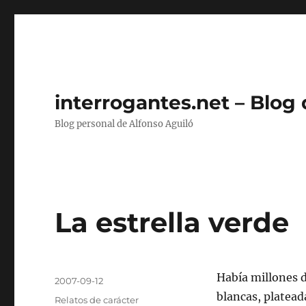
interrogantes.net – Blog
Blog personal de Alfonso Aguiló
La estrella verde
Autor
Había millones de
Publicado
2007-09-12
el
blancas, plateada
Categorías
Relatos de carácter