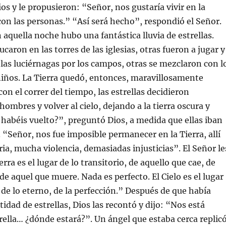
os y le propusieron: “Señor, nos gustaría vivir en la
 con las personas.” “Así será hecho”, respondió el Señor.
 aquella noche hubo una fantástica lluvia de estrellas.
caron en las torres de las iglesias, otras fueron a jugar y
 las luciérnagas por los campos, otras se mezclaron con l
niños. La Tierra quedó, entonces, maravillosamente
on el correr del tiempo, las estrellas decidieron
ombres y volver al cielo, dejando a la tierra oscura y
é habéis vuelto?”, preguntó Dios, a medida que ellas iban
. “Señor, nos fue imposible permanecer en la Tierra, allí
a, mucha violencia, demasiadas injusticias”. El Señor le
rra es el lugar de lo transitorio, de aquello que cae, de
de aquel que muere. Nada es perfecto. El Cielo es el lugar
 de lo eterno, de la perfección.” Después de que había
idad de estrellas, Dios las recontó y dijo: “Nos está
rella… ¿dónde estará?”. Un ángel que estaba cerca replicó