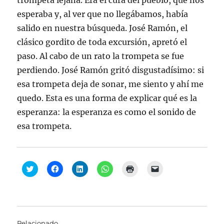
trompeta lejana. Era el cura del pueblo, que nos
esperaba y, al ver que no llegábamos, había
salido en nuestra búsqueda. José Ramón, el
clásico gordito de toda excursión, apretó el
paso. Al cabo de un rato la trompeta se fue
perdiendo. José Ramón gritó disgustadísimo: si
esa trompeta deja de sonar, me siento y ahí me
quedo. Esta es una forma de explicar qué es la
esperanza: la esperanza es como el sonido de
esa trompeta.
H
H
H
H
H
H
a
a
a
a
a
a
z
z
z
z
z
z
c
c
c
c
c
c
l
l
l
l
l
l
i
i
i
i
i
i
c
c
c
c
c
c
p
p
p
p
p
p
a
a
a
a
a
a
Relacionado