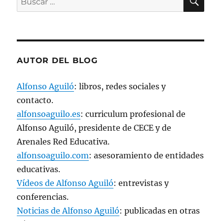
n
a
por:
v
e
n
t
a
n
a
AUTOR DEL BLOG
n
u
e
v
Alfonso Aguiló
: libros, redes sociales y
a
)
contacto.
alfonsoaguilo.es
: curriculum profesional de
Alfonso Aguiló, presidente de CECE y de
Arenales Red Educativa.
alfonsoaguilo.com
: asesoramiento de entidades
educativas.
Vídeos de Alfonso Aguiló
: entrevistas y
conferencias.
Noticias de Alfonso Aguiló
: publicadas en otras