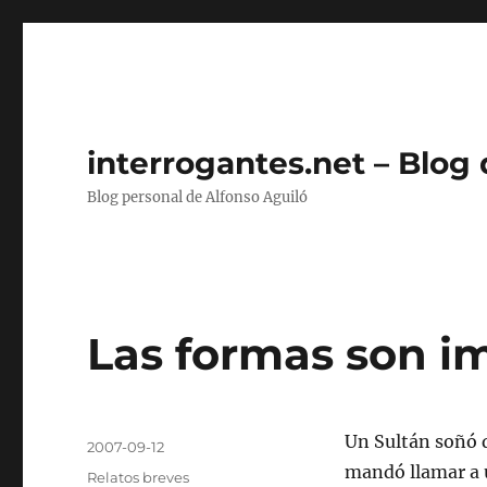
interrogantes.net – Blog
Blog personal de Alfonso Aguiló
Las formas son i
Autor
Un Sultán soñó q
Publicado
2007-09-12
el
mandó llamar a u
Categorías
Relatos breves