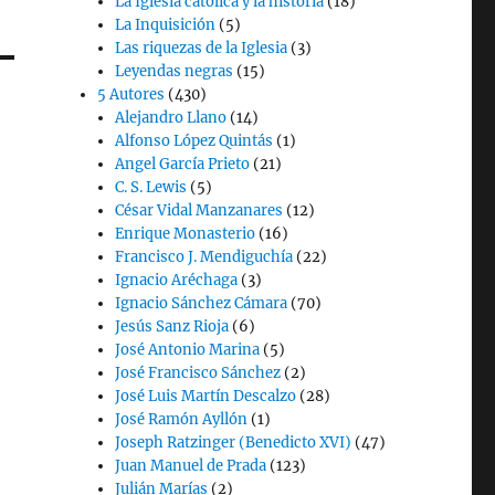
La Iglesia católica y la historia
(18)
La Inquisición
(5)
Las riquezas de la Iglesia
(3)
Leyendas negras
(15)
5 Autores
(430)
Alejandro Llano
(14)
Alfonso López Quintás
(1)
Angel García Prieto
(21)
C. S. Lewis
(5)
César Vidal Manzanares
(12)
Enrique Monasterio
(16)
Francisco J. Mendiguchía
(22)
Ignacio Aréchaga
(3)
Ignacio Sánchez Cámara
(70)
Jesús Sanz Rioja
(6)
José Antonio Marina
(5)
José Francisco Sánchez
(2)
José Luis Martín Descalzo
(28)
José Ramón Ayllón
(1)
Joseph Ratzinger (Benedicto XVI)
(47)
Juan Manuel de Prada
(123)
Julián Marías
(2)