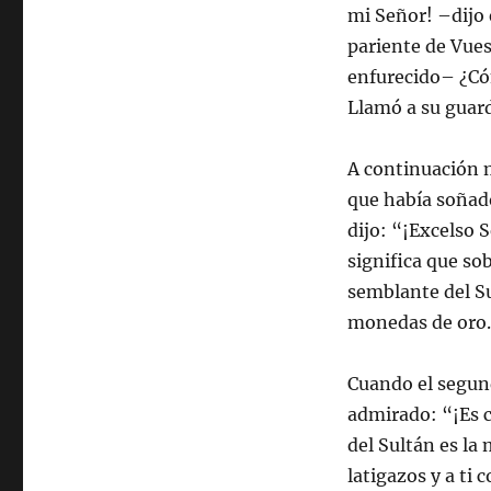
mi Señor! –dijo 
pariente de Vues
enfurecido– ¿Cóm
Llamó a su guard
A continuación m
que había soñado
dijo: “¡Excelso 
significa que so
semblante del Su
monedas de oro.
Cuando el segund
admirado: “¡Es c
del Sultán es la
latigazos y a ti