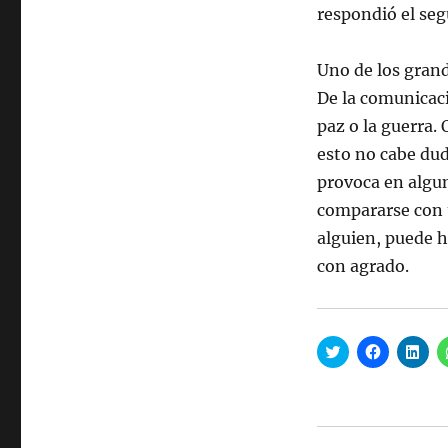
respondió el seg
Uno de los gran
De la comunicaci
paz o la guerra. 
esto no cabe dud
provoca en algu
compararse con u
alguien, puede h
con agrado.
H
H
H
a
a
a
z
z
z
c
c
c
l
l
l
i
i
i
c
c
c
p
p
p