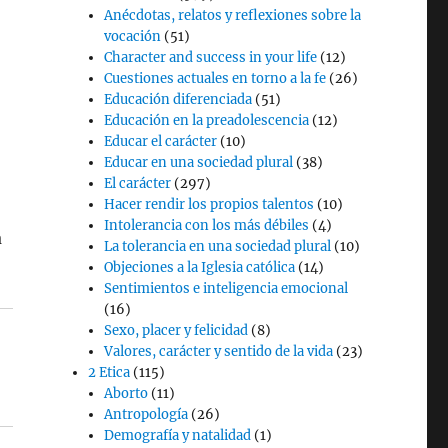
Anécdotas, relatos y reflexiones sobre la
vocación
(51)
Character and success in your life
(12)
Cuestiones actuales en torno a la fe
(26)
Educación diferenciada
(51)
Educación en la preadolescencia
(12)
Educar el carácter
(10)
Educar en una sociedad plural
(38)
El carácter
(297)
Hacer rendir los propios talentos
(10)
Intolerancia con los más débiles
(4)
a
La tolerancia en una sociedad plural
(10)
Objeciones a la Iglesia católica
(14)
Sentimientos e inteligencia emocional
(16)
Sexo, placer y felicidad
(8)
Valores, carácter y sentido de la vida
(23)
2 Etica
(115)
Aborto
(11)
Antropología
(26)
Demografía y natalidad
(1)