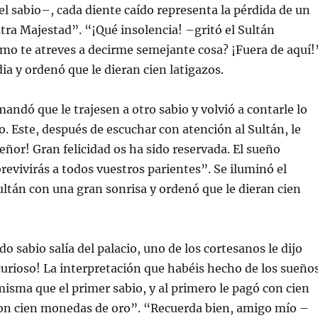
el sabio–, cada diente caído representa la pérdida de un
tra Majestad”. “¡Qué insolencia! –gritó el Sultán
o te atreves a decirme semejante cosa? ¡Fuera de aquí!
ia y ordenó que le dieran cien latigazos.
andó que le trajesen a otro sabio y volvió a contarle lo
. Este, después de escuchar con atención al Sultán, le
Señor! Gran felicidad os ha sido reservada. El sueño
brevivirás a todos vuestros parientes”. Se iluminó el
ltán con una gran sonrisa y ordenó que le dieran cien
o sabio salía del palacio, uno de los cortesanos le dijo
urioso! La interpretación que habéis hecho de los sueño
 misma que el primer sabio, y al primero le pagó con cien
 con cien monedas de oro”. “Recuerda bien, amigo mío –