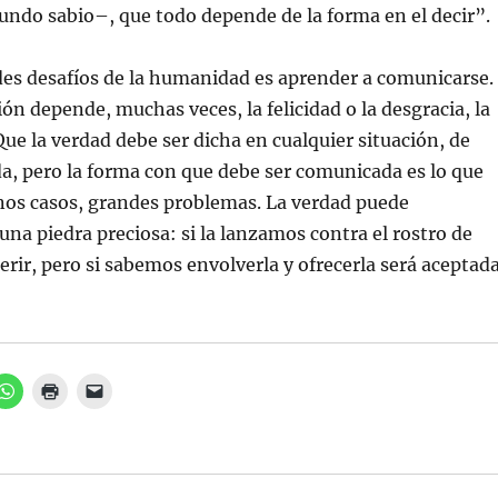
undo sabio–, que todo depende de la forma en el decir”.
des desafíos de la humanidad es aprender a comunicarse.
ón depende, muchas veces, la felicidad o la desgracia, la
Que la verdad debe ser dicha en cualquier situación, de
a, pero la forma con que debe ser comunicada es lo que
nos casos, grandes problemas. La verdad puede
na piedra preciosa: si la lanzamos contra el rostro de
erir, pero si sabemos envolverla y ofrecerla será aceptad
H
H
H
a
a
a
z
z
z
c
c
c
l
l
l
i
i
i
c
c
c
p
p
p