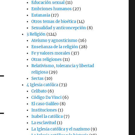
Educación sexual
(11)
Embriones humanos
(27)
Eutanasia
(17)
Otros temas de bioética
(14)
Sexualidad y anticoncepción
(8)
3 Religión
(124)
Ateísmo y agnosticismo
(16)
Enseñanza de la religión
(28)
Fe y valores morales
(37)
Otras religiones
(11)
Relativismo, tolerancia y libertad
religiosa
(29)
Sectas
(10)
4 Iglesia católica
(73)
Celibato
(6)
Código Da Vinci
(6)
El caso Galileo
(8)
Instituciones
(1)
Isabel la católica
(7)
La esclavitud
(1)
La Iglesia católica y el nazismo
(9)