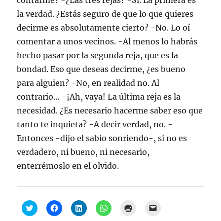
contarme? -¿Las tres rejas? -Sí. La primera es
la verdad. ¿Estás seguro de que lo que quieres
decirme es absolutamente cierto? -No. Lo oí
comentar a unos vecinos. -Al menos lo habrás
hecho pasar por la segunda reja, que es la
bondad. Eso que deseas decirme, ¿es bueno
para alguien? -No, en realidad no. Al
contrario… -¡Ah, vaya! La última reja es la
necesidad. ¿Es necesario hacerme saber eso que
tanto te inquieta? -A decir verdad, no. -
Entonces -dijo el sabio sonriendo-, si no es
verdadero, ni bueno, ni necesario,
enterrémoslo en el olvido.
H
H
H
H
H
H
a
a
a
a
a
a
z
z
z
z
z
z