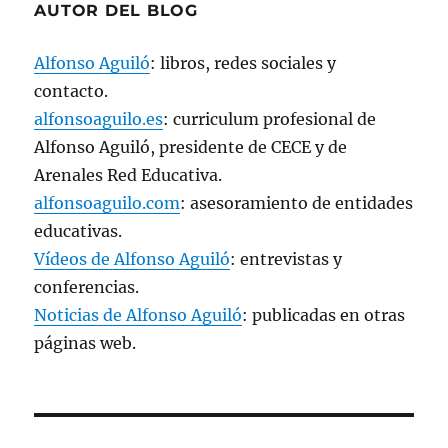
AUTOR DEL BLOG
n
u
e
v
Alfonso Aguiló
: libros, redes sociales y
a
)
contacto.
alfonsoaguilo.es
: curriculum profesional de
Alfonso Aguiló, presidente de CECE y de
Arenales Red Educativa.
alfonsoaguilo.com
: asesoramiento de entidades
educativas.
Vídeos de Alfonso Aguiló
: entrevistas y
conferencias.
Noticias de Alfonso Aguiló
: publicadas en otras
páginas web.