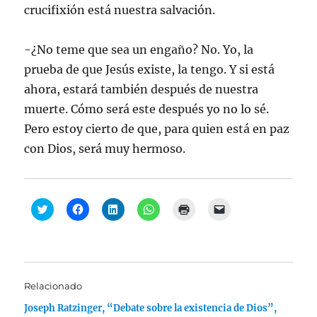
crucifixión está nuestra salvación.
-¿No teme que sea un engaño? No. Yo, la
prueba de que Jesús existe, la tengo. Y si está
ahora, estará también después de nuestra
muerte. Cómo será este después yo no lo sé.
Pero estoy cierto de que, para quien está en paz
con Dios, será muy hermoso.
H
H
H
H
H
H
a
a
a
a
a
a
z
z
z
z
z
z
c
c
c
c
c
c
l
l
l
l
l
l
i
i
i
i
i
i
c
c
c
c
c
c
p
p
p
p
p
p
a
a
a
a
a
a
Relacionado
r
r
r
r
r
r
a
a
a
a
a
a
Joseph Ratzinger, “Debate sobre la existencia de Dios”,
c
c
c
c
i
e