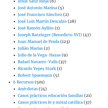
Jesús Sanz Rioja
(6)
José Antonio Marina
(5)
José Francisco Sánchez
(2)
José Luis Martín Descalzo
(28)
José Ramón Ayllón
(1)
Joseph Ratzinger (Benedicto XVI)
(47)
Juan Manuel de Prada
(123)
Julián Marías
(2)
Julio de la Vega-Hazas
(9)
Rafael Navarro-Valls
(37)
Ricardo Yepes Stork
(1)
Robert Spaemann
(5)
6 Recursos
(501)
Anécdotas
(74)
Casos prácticos educación familiar
(21)
Casos prácticos fe y moral católica
(37)