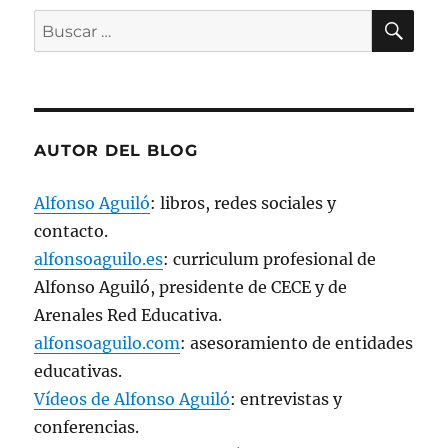
n
BU
u
Buscar
n
a
por:
v
e
n
t
a
n
a
AUTOR DEL BLOG
n
u
e
v
Alfonso Aguiló
: libros, redes sociales y
a
)
contacto.
alfonsoaguilo.es
: curriculum profesional de
Alfonso Aguiló, presidente de CECE y de
Arenales Red Educativa.
alfonsoaguilo.com
: asesoramiento de entidades
educativas.
Vídeos de Alfonso Aguiló
: entrevistas y
conferencias.