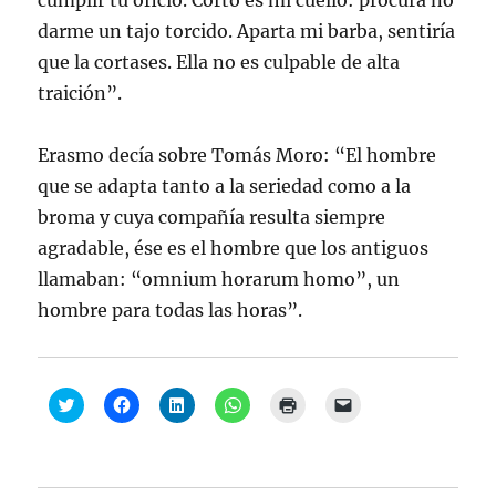
cumplir tu oficio. Corto es mi cuello: procura no
darme un tajo torcido. Aparta mi barba, sentiría
que la cortases. Ella no es culpable de alta
traición”.
Erasmo decía sobre Tomás Moro: “El hombre
que se adapta tanto a la seriedad como a la
broma y cuya compañía resulta siempre
agradable, ése es el hombre que los antiguos
llamaban: “omnium horarum homo”, un
hombre para todas las horas”.
H
H
H
H
H
H
a
a
a
a
a
a
z
z
z
z
z
z
c
c
c
c
c
c
l
l
l
l
l
l
i
i
i
i
i
i
c
c
c
c
c
c