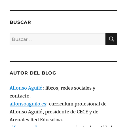
n
a
v
e
n
t
BUSCAR
a
n
a
BU
n
Buscar
u
e
por:
v
a
)
AUTOR DEL BLOG
Alfonso Aguiló
: libros, redes sociales y
contacto.
alfonsoaguilo.es
: curriculum profesional de
Alfonso Aguiló, presidente de CECE y de
Arenales Red Educativa.