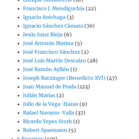
Francisco J. Mendiguchía
(22)
Ignacio Aréchaga
(3)
Ignacio Sánchez Cámara
(70)
Jesús Sanz Rioja
(6)
José Antonio Marina
(5)
José Francisco Sánchez
(2)
José Luis Martín Descalzo
(28)
José Ramón Ayllón
(1)
Joseph Ratzinger (Benedicto XVI)
(47)
Juan Manuel de Prada
(123)
Julián Marías
(2)
Julio de la Vega-Hazas
(9)
Rafael Navarro-Valls
(37)
Ricardo Yepes Stork
(1)
Robert Spaemann
(5)
6 Recursos
(501)