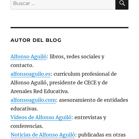
u
Buscar
n
a
por:
v
e
n
t
a
n
a
AUTOR DEL BLOG
n
u
e
v
Alfonso Aguiló
: libros, redes sociales y
a
)
contacto.
alfonsoaguilo.es
: curriculum profesional de
Alfonso Aguiló, presidente de CECE y de
Arenales Red Educativa.
alfonsoaguilo.com
: asesoramiento de entidades
educativas.
Vídeos de Alfonso Aguiló
: entrevistas y
conferencias.
Noticias de Alfonso Aguiló
: publicadas en otras