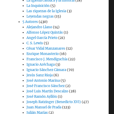
La Iglesia católica y la historia
(18)
La Inquisición
(5)
Las riquezas de la Iglesia
(3)
Leyendas negras
(15)
5 Autores
(430)
Alejandro Llano
(14)
Alfonso López Quintás
(1)
Angel García Prieto
(21)
C. S. Lewis
(5)
César Vidal Manzanares
(12)
Enrique Monasterio
(16)
Francisco J. Mendiguchía
(22)
Ignacio Aréchaga
(3)
Ignacio Sánchez Cámara
(70)
Jesús Sanz Rioja
(6)
José Antonio Marina
(5)
José Francisco Sánchez
(2)
José Luis Martín Descalzo
(28)
José Ramón Ayllón
(1)
Joseph Ratzinger (Benedicto XVI)
(47)
Juan Manuel de Prada
(123)
Julián Marías
(2)