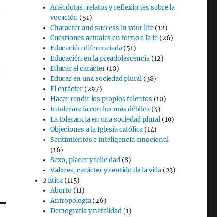
Anécdotas, relatos y reflexiones sobre la
vocación
(51)
Character and success in your life
(12)
Cuestiones actuales en torno a la fe
(26)
Educación diferenciada
(51)
Educación en la preadolescencia
(12)
Educar el carácter
(10)
Educar en una sociedad plural
(38)
El carácter
(297)
Hacer rendir los propios talentos
(10)
Intolerancia con los más débiles
(4)
La tolerancia en una sociedad plural
(10)
Objeciones a la Iglesia católica
(14)
Sentimientos e inteligencia emocional
(16)
Sexo, placer y felicidad
(8)
Valores, carácter y sentido de la vida
(23)
2 Etica
(115)
Aborto
(11)
Antropología
(26)
Demografía y natalidad
(1)