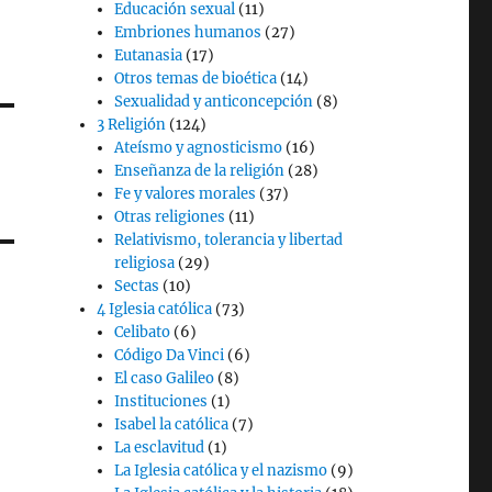
Educación sexual
(11)
Embriones humanos
(27)
Eutanasia
(17)
Otros temas de bioética
(14)
Sexualidad y anticoncepción
(8)
3 Religión
(124)
Ateísmo y agnosticismo
(16)
Enseñanza de la religión
(28)
Fe y valores morales
(37)
Otras religiones
(11)
Relativismo, tolerancia y libertad
religiosa
(29)
Sectas
(10)
4 Iglesia católica
(73)
Celibato
(6)
Código Da Vinci
(6)
El caso Galileo
(8)
Instituciones
(1)
Isabel la católica
(7)
La esclavitud
(1)
La Iglesia católica y el nazismo
(9)