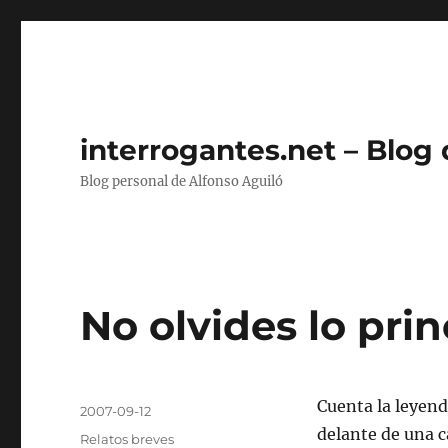
interrogantes.net – Blog
Blog personal de Alfonso Aguiló
No olvides lo prin
Autor
Cuenta la leyen
Publicado
2007-09-12
el
delante de una c
Categorías
Relatos breves