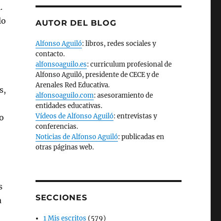
.
lo
AUTOR DEL BLOG
Alfonso Aguiló
: libros, redes sociales y
contacto.
alfonsoaguilo.es
: curriculum profesional de
Alfonso Aguiló, presidente de CECE y de
Arenales Red Educativa.
s,
alfonsoaguilo.com
: asesoramiento de
entidades educativas.
Vídeos de Alfonso Aguiló
: entrevistas y
o
conferencias.
Noticias de Alfonso Aguiló
: publicadas en
otras páginas web.
s
SECCIONES
a
1 Mis escritos
(579)