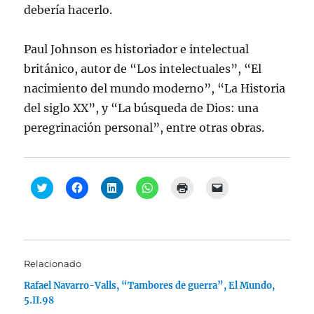
debería hacerlo.
Paul Johnson es historiador e intelectual
británico, autor de “Los intelectuales”, “El
nacimiento del mundo moderno”, “La Historia
del siglo XX”, y “La búsqueda de Dios: una
peregrinación personal”, entre otras obras.
H
H
H
H
H
H
a
a
a
a
a
a
z
z
z
z
z
z
c
c
c
c
c
c
l
l
l
l
l
l
i
i
i
i
i
i
c
c
c
c
c
c
p
p
p
p
p
p
a
a
a
a
a
a
Relacionado
r
r
r
r
r
r
a
a
a
a
a
a
Rafael Navarro-Valls, “Tambores de guerra”, El Mundo,
c
c
c
c
i
e
o
o
o
o
m
n
5.II.98
m
m
m
m
p
v
p
p
p
p
r
i