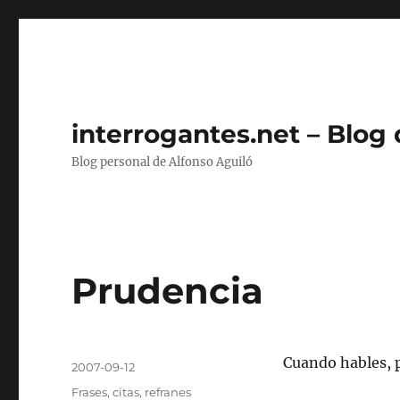
interrogantes.net – Blog
Blog personal de Alfonso Aguiló
Prudencia
Autor
Cuando hables, p
Publicado
2007-09-12
el
Categorías
Frases, citas, refranes