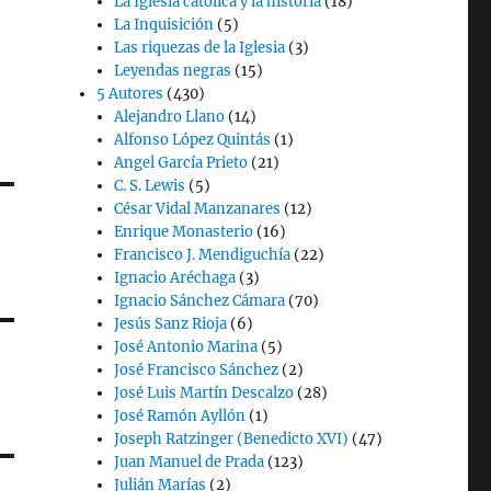
La Iglesia católica y la historia
(18)
La Inquisición
(5)
Las riquezas de la Iglesia
(3)
Leyendas negras
(15)
5 Autores
(430)
Alejandro Llano
(14)
Alfonso López Quintás
(1)
Angel García Prieto
(21)
C. S. Lewis
(5)
César Vidal Manzanares
(12)
Enrique Monasterio
(16)
Francisco J. Mendiguchía
(22)
Ignacio Aréchaga
(3)
Ignacio Sánchez Cámara
(70)
Jesús Sanz Rioja
(6)
José Antonio Marina
(5)
José Francisco Sánchez
(2)
José Luis Martín Descalzo
(28)
José Ramón Ayllón
(1)
Joseph Ratzinger (Benedicto XVI)
(47)
Juan Manuel de Prada
(123)
Julián Marías
(2)