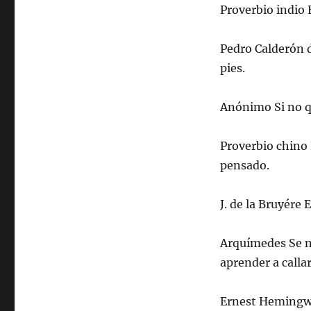
Proverbio indio E
Pedro Calderón d
pies.
Anónimo Si no qu
Proverbio chino
pensado.
J. de la Bruyére
Arquímedes Se ne
aprender a callar
Ernest Hemingwa