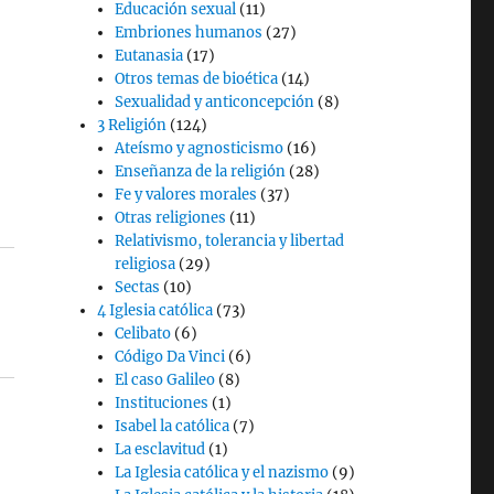
Educación sexual
(11)
Embriones humanos
(27)
Eutanasia
(17)
Otros temas de bioética
(14)
Sexualidad y anticoncepción
(8)
3 Religión
(124)
Ateísmo y agnosticismo
(16)
Enseñanza de la religión
(28)
Fe y valores morales
(37)
Otras religiones
(11)
Relativismo, tolerancia y libertad
religiosa
(29)
Sectas
(10)
4 Iglesia católica
(73)
Celibato
(6)
Código Da Vinci
(6)
El caso Galileo
(8)
Instituciones
(1)
Isabel la católica
(7)
La esclavitud
(1)
La Iglesia católica y el nazismo
(9)