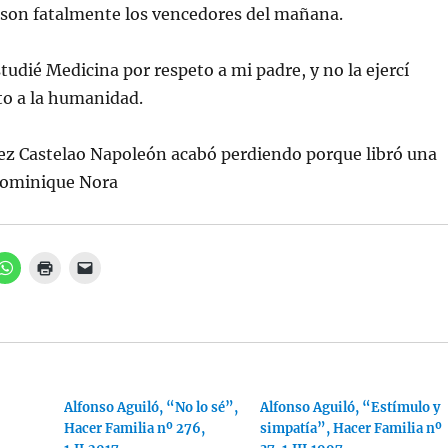
 son fatalmente los vencedores del mañana.
udié Medicina por respeto a mi padre, y no la ejercí
to a la humanidad.
ez Castelao Napoleón acabó perdiendo porque libró una
Dominique Nora
H
H
H
a
a
a
z
z
z
c
c
c
l
l
l
i
i
i
c
c
c
p
p
p
a
a
a
r
r
r
a
a
a
c
i
Alfonso Aguiló, “No lo sé”,
e
Alfonso Aguiló, “Estímulo y
o
m
n
Hacer Familia nº 276,
simpatía”, Hacer Familia nº
m
p
v
p
r
i