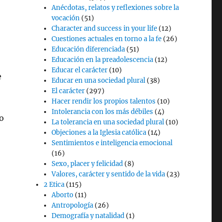
Anécdotas, relatos y reflexiones sobre la
vocación
(51)
Character and success in your life
(12)
Cuestiones actuales en torno a la fe
(26)
Educación diferenciada
(51)
Educación en la preadolescencia
(12)
Educar el carácter
(10)
e
Educar en una sociedad plural
(38)
El carácter
(297)
Hacer rendir los propios talentos
(10)
Intolerancia con los más débiles
(4)
o
La tolerancia en una sociedad plural
(10)
Objeciones a la Iglesia católica
(14)
Sentimientos e inteligencia emocional
(16)
Sexo, placer y felicidad
(8)
Valores, carácter y sentido de la vida
(23)
2 Etica
(115)
Aborto
(11)
Antropología
(26)
Demografía y natalidad
(1)