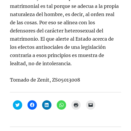
matrimonial es tal porque se adecua a la propia
naturaleza del hombre, es decir, al orden real
de las cosas. Por eso se alinea con los
defensores del carácter heterosexual del
matrimonio. El que alerte al Estado acerca de
los efectos antisociales de una legislación
contraria a esos principios es muestra de
lealtad, no de intolerancia.
Tomado de Zenit, ZS05013008
H
H
H
H
H
H
a
a
a
a
a
a
z
z
z
z
z
z
c
c
c
c
c
c
l
l
l
l
l
l
i
i
i
i
i
i
c
c
c
c
c
c
p
p
p
p
p
p