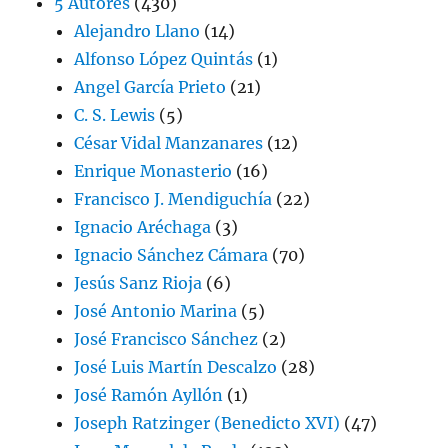
5 Autores
(430)
Alejandro Llano
(14)
Alfonso López Quintás
(1)
Angel García Prieto
(21)
C. S. Lewis
(5)
César Vidal Manzanares
(12)
Enrique Monasterio
(16)
Francisco J. Mendiguchía
(22)
Ignacio Aréchaga
(3)
Ignacio Sánchez Cámara
(70)
Jesús Sanz Rioja
(6)
José Antonio Marina
(5)
José Francisco Sánchez
(2)
José Luis Martín Descalzo
(28)
José Ramón Ayllón
(1)
Joseph Ratzinger (Benedicto XVI)
(47)