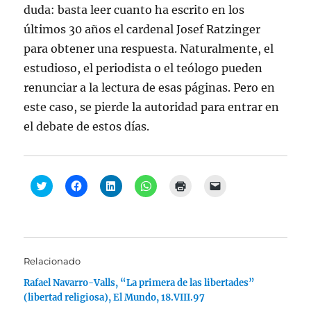
duda: basta leer cuanto ha escrito en los
últimos 30 años el cardenal Josef Ratzinger
para obtener una respuesta. Naturalmente, el
estudioso, el periodista o el teólogo pueden
renunciar a la lectura de esas páginas. Pero en
este caso, se pierde la autoridad para entrar en
el debate de estos días.
H
H
H
H
H
H
a
a
a
a
a
a
z
z
z
z
z
z
c
c
c
c
c
c
l
l
l
l
l
l
i
i
i
i
i
i
c
c
c
c
c
c
p
p
p
p
p
p
a
a
a
a
a
a
Relacionado
r
r
r
r
r
r
a
a
a
a
a
a
Rafael Navarro-Valls, “La primera de las libertades”
c
c
c
c
i
e
o
o
o
o
m
n
(libertad religiosa), El Mundo, 18.VIII.97
m
m
m
m
p
v
p
p
p
p
r
i