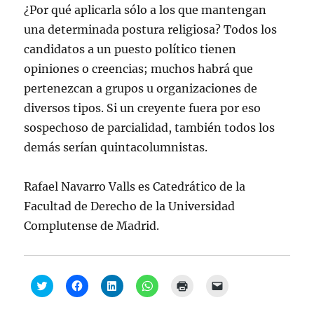
¿Por qué aplicarla sólo a los que mantengan
una determinada postura religiosa? Todos los
candidatos a un puesto político tienen
opiniones o creencias; muchos habrá que
pertenezcan a grupos u organizaciones de
diversos tipos. Si un creyente fuera por eso
sospechoso de parcialidad, también todos los
demás serían quintacolumnistas.
Rafael Navarro Valls es Catedrático de la
Facultad de Derecho de la Universidad
Complutense de Madrid.
H
H
H
H
H
H
a
a
a
a
a
a
z
z
z
z
z
z
c
c
c
c
c
c