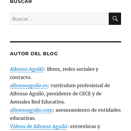
BUSCAR
u
e
v
BU
a
Buscar
)
por:
AUTOR DEL BLOG
Alfonso Aguiló
: libros, redes sociales y
contacto.
alfonsoaguilo.es
: curriculum profesional de
Alfonso Aguiló, presidente de CECE y de
Arenales Red Educativa.
alfonsoaguilo.com
: asesoramiento de entidades
educativas.
Vídeos de Alfonso Aguiló
: entrevistas y