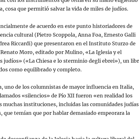
nar con los instrumentos que tenía en su mano eligiendo
a, cosa que permitió salvar la vida de miles de judíos.
ancialmente de acuerdo en este punto historiadores de
encia cultural (Pietro Scoppola, Anna Foa, Ernesto Galli
drea Riccardi) que presentaron en el Instituto Sturzo de
 Renato Moro, editado por Mulino, «La Iglesia y el
s judíos» («La Chiesa e lo sterminio degli ebrei»), un lib
odos como equilibrado y completo.
ia, uno de los columnistas de mayor influencia en Italia,
llamados «silencios» de Pío XII fueron «en realidad los
as muchas instituciones, incluidas las comunidades judías
, que temían que por hablar demasiado empeorara la