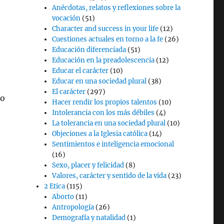
Anécdotas, relatos y reflexiones sobre la
vocación
(51)
Character and success in your life
(12)
Cuestiones actuales en torno a la fe
(26)
Educación diferenciada
(51)
Educación en la preadolescencia
(12)
Educar el carácter
(10)
Educar en una sociedad plural
(38)
El carácter
(297)
ro
Hacer rendir los propios talentos
(10)
Intolerancia con los más débiles
(4)
La tolerancia en una sociedad plural
(10)
Objeciones a la Iglesia católica
(14)
Sentimientos e inteligencia emocional
(16)
Sexo, placer y felicidad
(8)
Valores, carácter y sentido de la vida
(23)
2 Etica
(115)
Aborto
(11)
Antropología
(26)
Demografía y natalidad
(1)