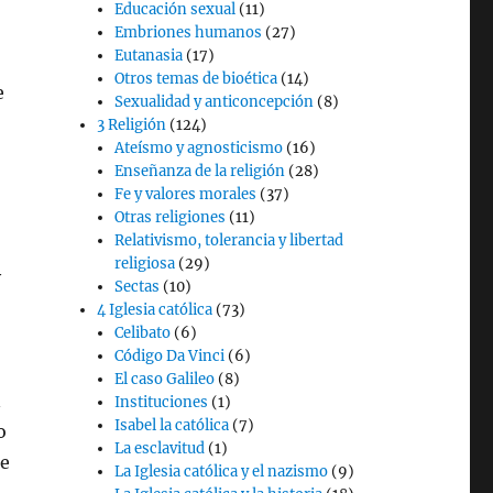
Educación sexual
(11)
Embriones humanos
(27)
Eutanasia
(17)
Otros temas de bioética
(14)
e
Sexualidad y anticoncepción
(8)
3 Religión
(124)
Ateísmo y agnosticismo
(16)
Enseñanza de la religión
(28)
Fe y valores morales
(37)
Otras religiones
(11)
Relativismo, tolerancia y libertad
religiosa
(29)
y
Sectas
(10)
4 Iglesia católica
(73)
Celibato
(6)
Código Da Vinci
(6)
El caso Galileo
(8)
n
Instituciones
(1)
Isabel la católica
(7)
o
La esclavitud
(1)
de
La Iglesia católica y el nazismo
(9)