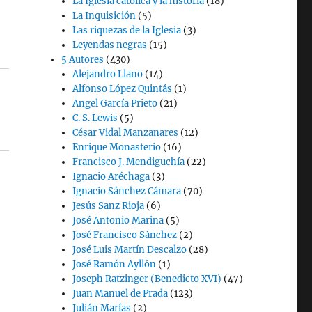
La Iglesia católica y la historia
(18)
La Inquisición
(5)
Las riquezas de la Iglesia
(3)
Leyendas negras
(15)
5 Autores
(430)
Alejandro Llano
(14)
Alfonso López Quintás
(1)
Angel García Prieto
(21)
C. S. Lewis
(5)
César Vidal Manzanares
(12)
Enrique Monasterio
(16)
Francisco J. Mendiguchía
(22)
Ignacio Aréchaga
(3)
Ignacio Sánchez Cámara
(70)
Jesús Sanz Rioja
(6)
José Antonio Marina
(5)
José Francisco Sánchez
(2)
José Luis Martín Descalzo
(28)
José Ramón Ayllón
(1)
Joseph Ratzinger (Benedicto XVI)
(47)
Juan Manuel de Prada
(123)
Julián Marías
(2)