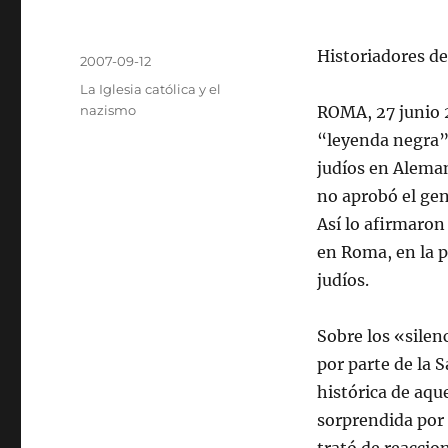
Autor
Historiadores de
Publicado
2007-09-12
el
Categorías
La Iglesia católica y el
nazismo
ROMA, 27 junio 
“leyenda negra” 
judíos en Aleman
no aprobó el gen
Así lo afirmaron 
en Roma, en la p
judíos.
Sobre los «silen
por parte de la 
histórica de aqu
sorprendida por