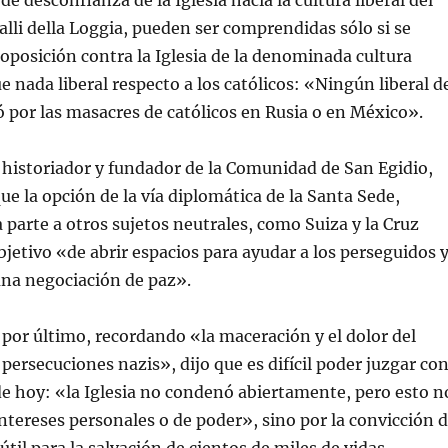
de desconfianza de la Iglesia hacia la cultura liberal del
lli della Loggia, pueden ser comprendidas sólo si se
 oposición contra la Iglesia de la denominada cultura
ue nada liberal respecto a los católicos: «Ningún liberal d
ó por las masacres de católicos en Rusia o en México».
 historiador y fundador de la Comunidad de San Egidio,
ue la opción de la vía diplomática de la Santa Sede,
parte a otros sujetos neutrales, como Suiza y la Cruz
objetivo «de abrir espacios para ayudar a los perseguidos 
na negociación de paz».
 por último, recordando «la maceración y el dolor del
 persecuciones nazis», dijo que es difícil poder juzgar co
e hoy: «la Iglesia no condenó abiertamente, pero esto n
intereses personales o de poder», sino por la convicción 