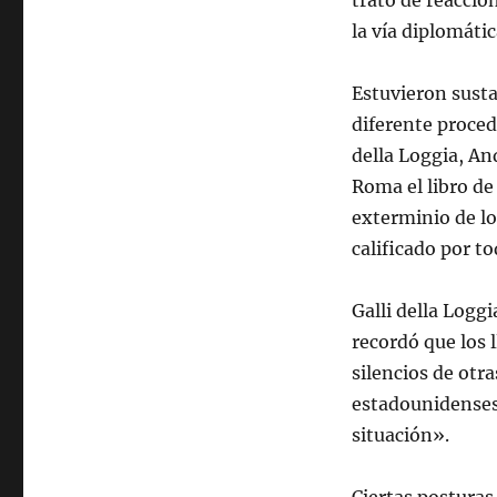
trató de reaccio
la vía diplomátic
Estuvieron sust
diferente proced
della Loggia, An
Roma el libro de
exterminio de lo
calificado por t
Galli della Logg
recordó que los 
silencios de otr
estadounidenses
situación».