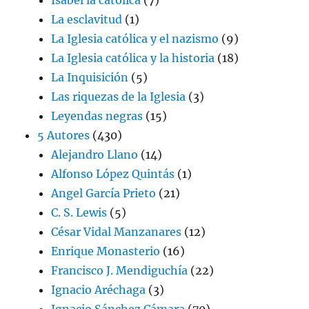
La esclavitud
(1)
La Iglesia católica y el nazismo
(9)
La Iglesia católica y la historia
(18)
La Inquisición
(5)
Las riquezas de la Iglesia
(3)
Leyendas negras
(15)
5 Autores
(430)
Alejandro Llano
(14)
Alfonso López Quintás
(1)
Angel García Prieto
(21)
C. S. Lewis
(5)
César Vidal Manzanares
(12)
Enrique Monasterio
(16)
Francisco J. Mendiguchía
(22)
Ignacio Aréchaga
(3)
Ignacio Sánchez Cámara
(70)