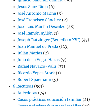
Jesús Sanz Rioja
(6)
José Antonio Marina
(5)
José Francisco Sánchez
(2)
José Luis Martín Descalzo
(28)
José Ramón Ayllón
(1)
Joseph Ratzinger (Benedicto XVI)
(47)
Juan Manuel de Prada
(123)
Julián Marías
(2)
Julio de la Vega-Hazas
(9)
Rafael Navarro-Valls
(37)
Ricardo Yepes Stork
(1)
Robert Spaemann
(5)
6 Recursos
(501)
Anécdotas
(74)
Casos prácticos educación familiar
(21)
Casos prácticos fe y moral católica
(37)