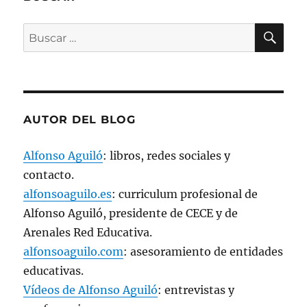
n
a
v
BU
e
Buscar
n
t
por:
a
n
a
n
u
e
v
AUTOR DEL BLOG
a
)
Alfonso Aguiló
: libros, redes sociales y
contacto.
alfonsoaguilo.es
: curriculum profesional de
Alfonso Aguiló, presidente de CECE y de
Arenales Red Educativa.
alfonsoaguilo.com
: asesoramiento de entidades
educativas.
Vídeos de Alfonso Aguiló
: entrevistas y