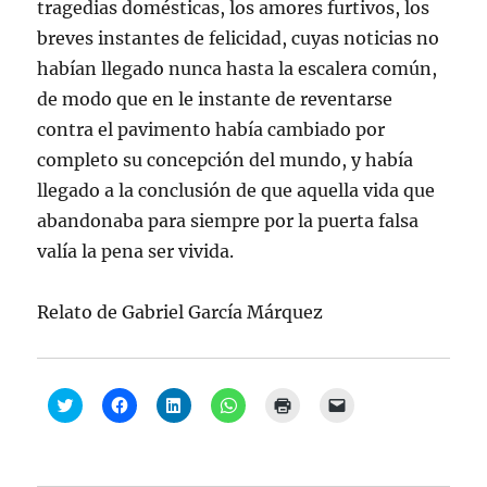
tragedias domésticas, los amores furtivos, los
breves instantes de felicidad, cuyas noticias no
habían llegado nunca hasta la escalera común,
de modo que en le instante de reventarse
contra el pavimento había cambiado por
completo su concepción del mundo, y había
llegado a la conclusión de que aquella vida que
abandonaba para siempre por la puerta falsa
valía la pena ser vivida.
Relato de Gabriel García Márquez
H
H
H
H
H
H
a
a
a
a
a
a
z
z
z
z
z
z
c
c
c
c
c
c
l
l
l
l
l
l
i
i
i
i
i
i