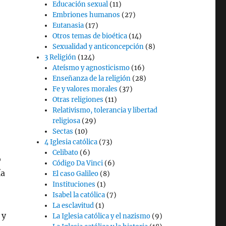
Educación sexual
(11)
Embriones humanos
(27)
Eutanasia
(17)
Otros temas de bioética
(14)
Sexualidad y anticoncepción
(8)
3 Religión
(124)
Ateísmo y agnosticismo
(16)
Enseñanza de la religión
(28)
Fe y valores morales
(37)
Otras religiones
(11)
Relativismo, tolerancia y libertad
religiosa
(29)
Sectas
(10)
4 Iglesia católica
(73)
Celibato
(6)
o
Código Da Vinci
(6)
ía
El caso Galileo
(8)
Instituciones
(1)
Isabel la católica
(7)
La esclavitud
(1)
 y
La Iglesia católica y el nazismo
(9)