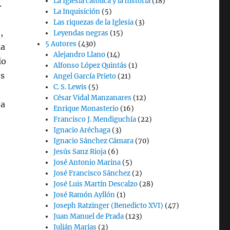
La Iglesia católica y la historia
(18)
.
La Inquisición
(5)
Las riquezas de la Iglesia
(3)
,
Leyendas negras
(15)
5 Autores
(430)
la
Alejandro Llano
(14)
lo
Alfonso López Quintás
(1)
es
Angel García Prieto
(21)
C. S. Lewis
(5)
César Vidal Manzanares
(12)
ba
Enrique Monasterio
(16)
Francisco J. Mendiguchía
(22)
Ignacio Aréchaga
(3)
Ignacio Sánchez Cámara
(70)
Jesús Sanz Rioja
(6)
José Antonio Marina
(5)
José Francisco Sánchez
(2)
José Luis Martín Descalzo
(28)
n
José Ramón Ayllón
(1)
Joseph Ratzinger (Benedicto XVI)
(47)
Juan Manuel de Prada
(123)
Julián Marías
(2)