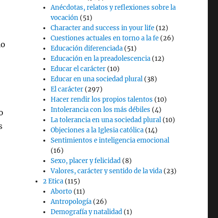
Anécdotas, relatos y reflexiones sobre la
vocación
(51)
Character and success in your life
(12)
Cuestiones actuales en torno a la fe
(26)
io
Educación diferenciada
(51)
Educación en la preadolescencia
(12)
Educar el carácter
(10)
Educar en una sociedad plural
(38)
El carácter
(297)
Hacer rendir los propios talentos
(10)
Intolerancia con los más débiles
(4)
o
La tolerancia en una sociedad plural
(10)
s
Objeciones a la Iglesia católica
(14)
Sentimientos e inteligencia emocional
(16)
Sexo, placer y felicidad
(8)
Valores, carácter y sentido de la vida
(23)
2 Etica
(115)
Aborto
(11)
Antropología
(26)
Demografía y natalidad
(1)