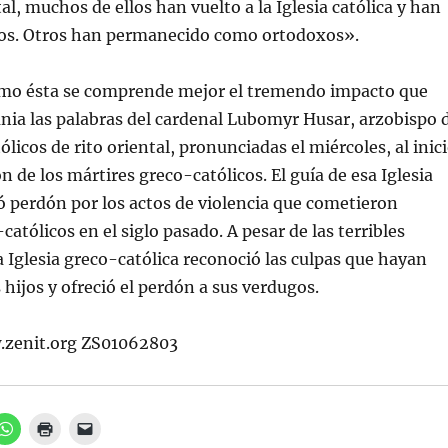
al, muchos de ellos han vuelto a la Iglesia católica y han
dos. Otros han permanecido como ortodoxos».
omo ésta se comprende mejor el tremendo impacto que
nia las palabras del cardenal Lubomyr Husar, arzobispo 
ólicos de rito oriental, pronunciadas el miércoles, al inic
ón de los mártires greco-católicos. El guía de esa Iglesia
ó perdón por los actos de violencia que cometieron
católicos en el siglo pasado. A pesar de las terribles
a Iglesia greco-católica reconoció las culpas que hayan
 hijos y ofreció el perdón a sus verdugos.
zenit.org ZS01062803
H
H
H
a
a
a