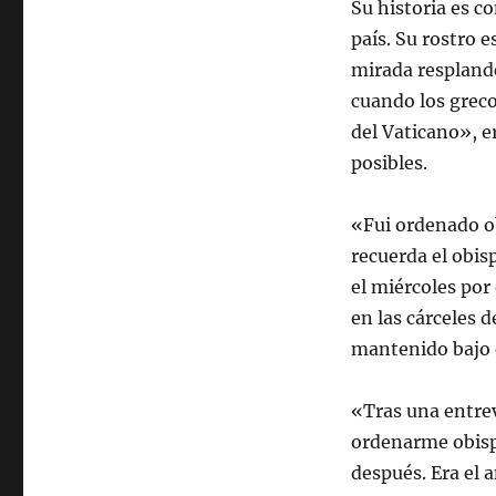
Su historia es c
país. Su rostro e
mirada respland
cuando los greco
del Vaticano», e
posibles.
«Fui ordenado ob
recuerda el obisp
el miércoles por 
en las cárceles 
mantenido bajo e
«Tras una entrev
ordenarme obisp
después. Era el 