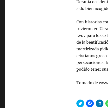
Ucrania occident
sido bien acogi
Con historias c
tuvieron en Ucra
Lvov para los cat
de la beatificaci
martirizada pidi
cristianos greco-
persecuciones, l
podido tener sus
Tomado de www.
H
H
H
a
a
a