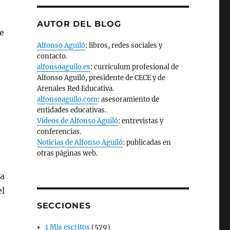
AUTOR DEL BLOG
e
Alfonso Aguiló
: libros, redes sociales y
contacto.
alfonsoaguilo.es
: curriculum profesional de
Alfonso Aguiló, presidente de CECE y de
Arenales Red Educativa.
alfonsoaguilo.com
: asesoramiento de
entidades educativas.
Vídeos de Alfonso Aguiló
: entrevistas y
conferencias.
Noticias de Alfonso Aguiló
: publicadas en
otras páginas web.
ra
el
SECCIONES
1 Mis escritos
(579)