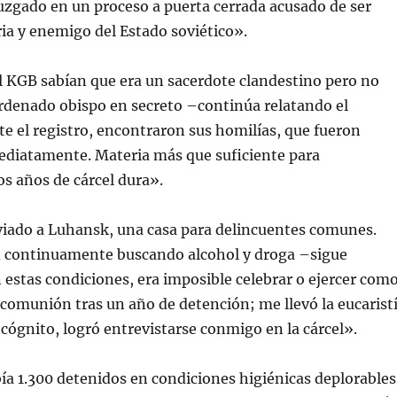
juzgado en un proceso a puerta cerrada acusado de ser
tria y enemigo del Estado soviético».
l KGB sabían que era un sacerdote clandestino pero no
rdenado obispo en secreto –continúa relatando el
e el registro, encontraron sus homilías, que fueron
ediatamente. Materia más que suficiente para
s años de cárcel dura».
viado a Luhansk, una casa para delincuentes comunes.
 continuamente buscando alcohol y droga –sigue
estas condiciones, era imposible celebrar o ejercer com
a comunión tras un año de detención; me llevó la eucarist
incógnito, logró entrevistarse conmigo en la cárcel».
a 1.300 detenidos en condiciones higiénicas deplorables