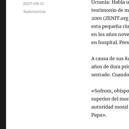
Autor
Ucrania: Habla u
Publicado
2007-09-12
el
testimonio de 
Categorías
Testimonios
2001 (ZENIT.org)
esta pequeña ciu
en los años nove
en hospital. Pre
A causa de sus 8
años de dura pris
sentado. Cuando 
«Sofrom, obispo 
superior del mon
autoridad moral 
Papa».