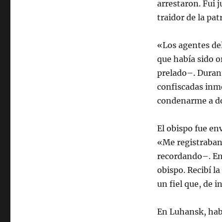
arrestaron. Fui 
traidor de la pa
«Los agentes de
que había sido o
prelado–. Durant
confiscadas inm
condenarme a do
El obispo fue en
«Me registraban
recordando–. En 
obispo. Recibí l
un fiel que, de 
En Luhansk, habí