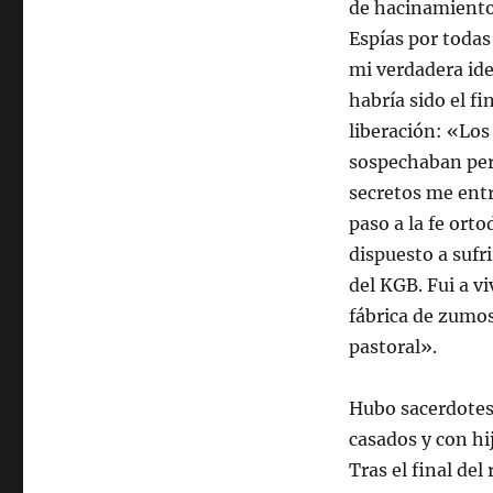
de hacinamiento.
Espías por todas
mi verdadera ide
habría sido el f
liberación: «Los
sospechaban pero
secretos me ent
paso a la fe ort
dispuesto a sufr
del KGB. Fui a v
fábrica de zumos
pastoral».
Hubo sacerdotes 
casados y con hi
Tras el final de