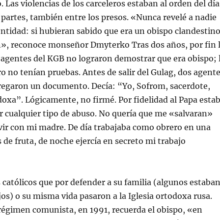
 Las violencias de los carceleros estaban al orden del día
 partes, también entre los presos. «Nunca revelé a nadie
ntidad: si hubieran sabido que era un obispo clandestino
in», reconoce monseñor Dmyterko Tras dos años, por fin 
 agentes del KGB no lograron demostrar que era obispo; 
 no tenían pruebas. Antes de salir del Gulag, dos agent
regaron un documento. Decía: “Yo, Sofrom, sacerdote,
odoxa”. Lógicamente, no firmé. Por fidelidad al Papa esta
ir cualquier tipo de abuso. No quería que me «salvaran»
ivir con mi madre. De día trabajaba como obrero en una
 de fruta, de noche ejercía en secreto mi trabajo
católicos que por defender a su familia (algunos estaba
jos) o su misma vida pasaron a la Iglesia ortodoxa rusa.
l régimen comunista, en 1991, recuerda el obispo, «en