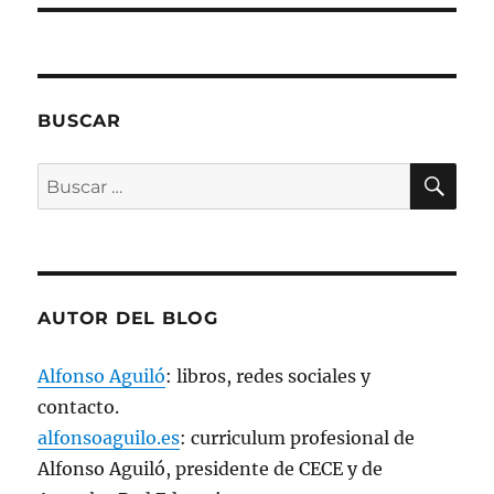
n
a
v
e
n
t
a
n
BUSCAR
a
n
u
e
BU
Buscar
v
a
por:
)
AUTOR DEL BLOG
Alfonso Aguiló
: libros, redes sociales y
contacto.
alfonsoaguilo.es
: curriculum profesional de
Alfonso Aguiló, presidente de CECE y de