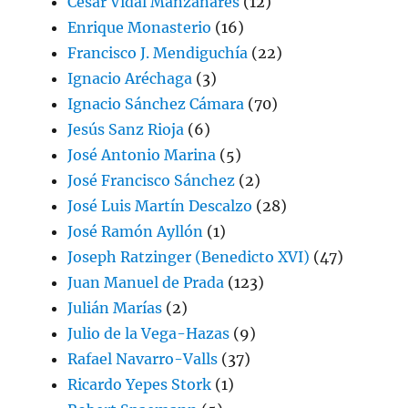
César Vidal Manzanares
(12)
Enrique Monasterio
(16)
Francisco J. Mendiguchía
(22)
Ignacio Aréchaga
(3)
Ignacio Sánchez Cámara
(70)
Jesús Sanz Rioja
(6)
José Antonio Marina
(5)
José Francisco Sánchez
(2)
José Luis Martín Descalzo
(28)
José Ramón Ayllón
(1)
Joseph Ratzinger (Benedicto XVI)
(47)
Juan Manuel de Prada
(123)
Julián Marías
(2)
Julio de la Vega-Hazas
(9)
Rafael Navarro-Valls
(37)
Ricardo Yepes Stork
(1)