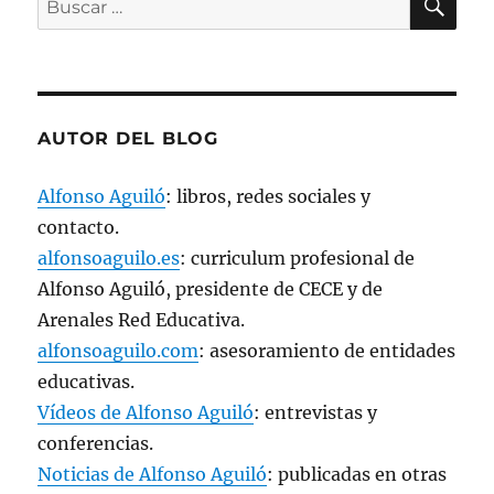
v
e
por:
n
t
a
n
a
n
u
e
AUTOR DEL BLOG
v
a
)
Alfonso Aguiló
: libros, redes sociales y
contacto.
alfonsoaguilo.es
: curriculum profesional de
Alfonso Aguiló, presidente de CECE y de
Arenales Red Educativa.
alfonsoaguilo.com
: asesoramiento de entidades
educativas.
Vídeos de Alfonso Aguiló
: entrevistas y
conferencias.
Noticias de Alfonso Aguiló
: publicadas en otras