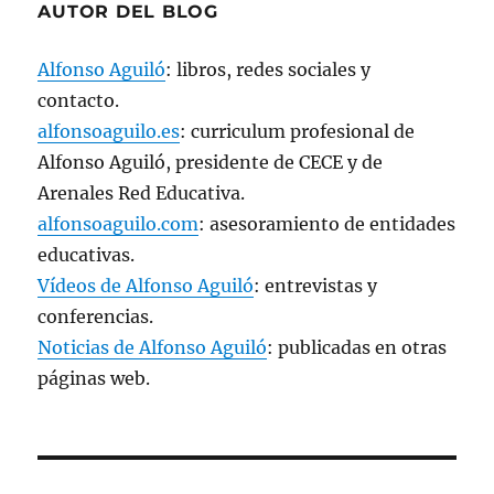
AUTOR DEL BLOG
n
u
e
v
Alfonso Aguiló
: libros, redes sociales y
a
)
contacto.
alfonsoaguilo.es
: curriculum profesional de
Alfonso Aguiló, presidente de CECE y de
Arenales Red Educativa.
alfonsoaguilo.com
: asesoramiento de entidades
educativas.
Vídeos de Alfonso Aguiló
: entrevistas y
conferencias.
Noticias de Alfonso Aguiló
: publicadas en otras
páginas web.