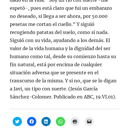
dado en la vida. “Soy un tío con suerte -me
espetó-, pues está claro que fui un embarazo
no deseado, si llega a ser ahora, por 50.000
pesetas me cortan el cuello.” Y siguió
recogiendo patatas del suelo, como si nada.
Siguió con su vida, ayudando a los demás. El
valor de la vida humana y la dignidad del ser
humano como tal, desde su comienzo hasta su
fin natural, está por encima de cualquier
situación adversa que se presente en el
transcurso de la misma. Y si no, que se lo digan
a Javi, un tipo con suerte. (Jesús García
Sánchez-Colomer. Publicado en ABC, 19.VI.01).
H
H
H
H
H
H
a
a
a
a
a
a
z
z
z
z
z
z