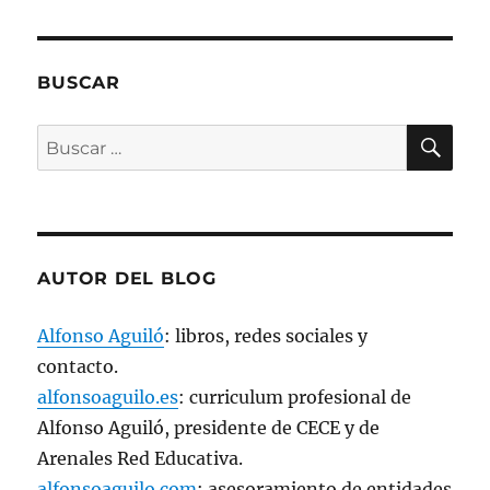
n
u
n
a
v
e
BUSCAR
n
t
a
BU
n
Buscar
a
n
por:
u
e
v
a
)
AUTOR DEL BLOG
Alfonso Aguiló
: libros, redes sociales y
contacto.
alfonsoaguilo.es
: curriculum profesional de
Alfonso Aguiló, presidente de CECE y de
Arenales Red Educativa.
alfonsoaguilo.com
: asesoramiento de entidades