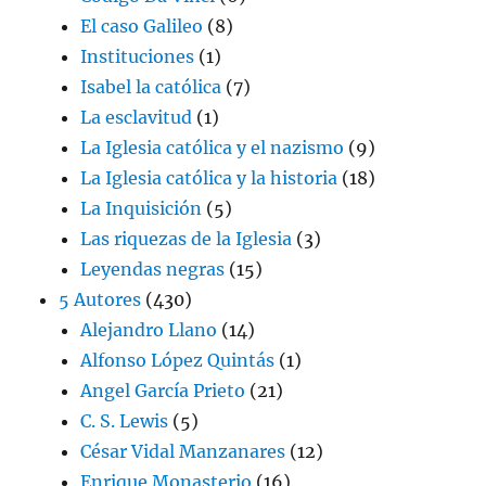
El caso Galileo
(8)
Instituciones
(1)
Isabel la católica
(7)
La esclavitud
(1)
La Iglesia católica y el nazismo
(9)
La Iglesia católica y la historia
(18)
La Inquisición
(5)
Las riquezas de la Iglesia
(3)
Leyendas negras
(15)
5 Autores
(430)
Alejandro Llano
(14)
Alfonso López Quintás
(1)
Angel García Prieto
(21)
C. S. Lewis
(5)
César Vidal Manzanares
(12)
Enrique Monasterio
(16)