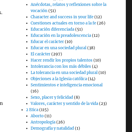
Anécdotas, relatos y reflexiones sobre la
vocación
(51)
.
Character and success in your life
(12)
Cuestiones actuales en torno a la fe
(26)
Educación diferenciada
(51)
Educación en la preadolescencia
(12)
Educar el carácter
(10)
Educar en una sociedad plural
(38)
El carácter
(297)
Hacer rendir los propios talentos
(10)
Intolerancia con los más débiles
(4)
La tolerancia en una sociedad plural
(10)
Objeciones a la Iglesia católica
(14)
Sentimientos e inteligencia emocional
(16)
Sexo, placer y felicidad
(8)
in
Valores, carácter y sentido de la vida
(23)
2 Etica
(115)
Aborto
(11)
Antropología
(26)
Demografía y natalidad
(1)