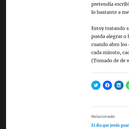
pretendía escrib
lo bastante a me
Estoy tratando s
pueda alegrar o
cuando abro los 
cada minuto, cad
(Tomado de de 
H
H
H
a
a
a
z
z
z
c
c
c
l
l
l
i
i
i
c
c
c
p
p
p
a
a
a
Relacionado
r
r
r
a
a
a
El día que Jesús gua
c
c
c