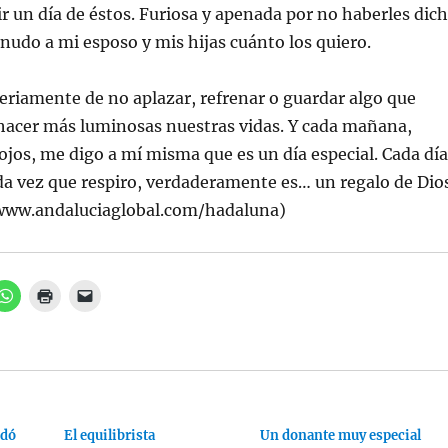
ir un día de éstos. Furiosa y apenada por no haberles dic
nudo a mi esposo y mis hijas cuánto los quiero.
eriamente de no aplazar, refrenar o guardar algo que
 hacer más luminosas nuestras vidas. Y cada mañana,
ojos, me digo a mí misma que es un día especial. Cada día
a vez que respiro, verdaderamente es… un regalo de Dios
www.andaluciaglobal.com/hadaluna)
H
H
H
a
a
a
z
z
z
c
c
c
l
l
l
i
i
i
c
c
c
p
p
p
a
a
a
r
r
r
a
a
a
rdó
c
i
El equilibrista
e
Un donante muy especial