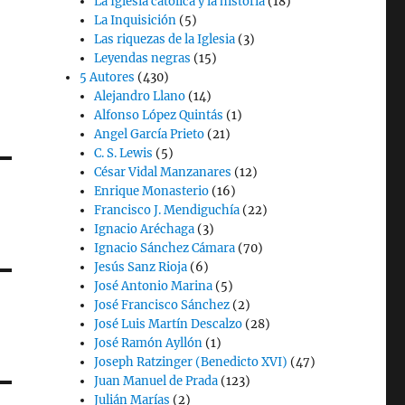
La Iglesia católica y la historia
(18)
La Inquisición
(5)
Las riquezas de la Iglesia
(3)
Leyendas negras
(15)
5 Autores
(430)
Alejandro Llano
(14)
Alfonso López Quintás
(1)
Angel García Prieto
(21)
C. S. Lewis
(5)
César Vidal Manzanares
(12)
Enrique Monasterio
(16)
Francisco J. Mendiguchía
(22)
Ignacio Aréchaga
(3)
Ignacio Sánchez Cámara
(70)
Jesús Sanz Rioja
(6)
José Antonio Marina
(5)
José Francisco Sánchez
(2)
José Luis Martín Descalzo
(28)
José Ramón Ayllón
(1)
Joseph Ratzinger (Benedicto XVI)
(47)
Juan Manuel de Prada
(123)
Julián Marías
(2)