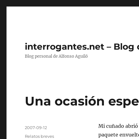
interrogantes.net – Blog
Blog personal de Alfonso Aguiló
Una ocasión espe
Autor
Mi cuñado abrió 
Publicado
2007-09-12
el
paquete envuelto
Categorías
Relatos breves