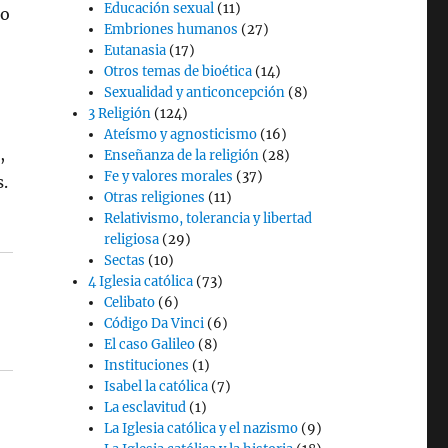
Educación sexual
(11)
ho
Embriones humanos
(27)
Eutanasia
(17)
Otros temas de bioética
(14)
Sexualidad y anticoncepción
(8)
3 Religión
(124)
Ateísmo y agnosticismo
(16)
,
Enseñanza de la religión
(28)
Fe y valores morales
(37)
.
Otras religiones
(11)
Relativismo, tolerancia y libertad
religiosa
(29)
Sectas
(10)
4 Iglesia católica
(73)
Celibato
(6)
Código Da Vinci
(6)
El caso Galileo
(8)
Instituciones
(1)
Isabel la católica
(7)
La esclavitud
(1)
La Iglesia católica y el nazismo
(9)