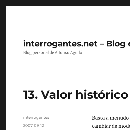
interrogantes.net – Blog
Blog personal de Alfonso Aguiló
13. Valor históric
Autor
interrogantes
Basta a menudo
Publicado
2007-09-12
cambiar de modo