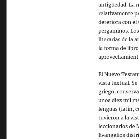
antigüedad. La 
relativamente pr
deteriora con el
pergaminos. Los 
literarias de la
la forma de libr
aprovechamiento
El Nuevo Testame
vista textual. S
griego, conserva
unos diez mil ma
lenguas (latín, c
tuvieron a la vi
leccionarios de 
Evangelios distri