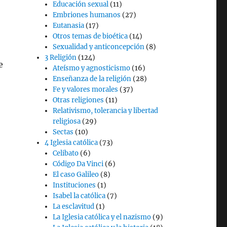
Educación sexual
(11)
Embriones humanos
(27)
Eutanasia
(17)
Otros temas de bioética
(14)
Sexualidad y anticoncepción
(8)
3 Religión
(124)
e
Ateísmo y agnosticismo
(16)
Enseñanza de la religión
(28)
Fe y valores morales
(37)
Otras religiones
(11)
Relativismo, tolerancia y libertad
religiosa
(29)
Sectas
(10)
4 Iglesia católica
(73)
Celibato
(6)
Código Da Vinci
(6)
El caso Galileo
(8)
Instituciones
(1)
Isabel la católica
(7)
La esclavitud
(1)
La Iglesia católica y el nazismo
(9)