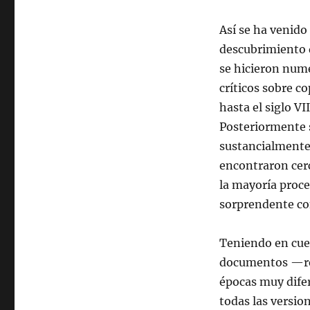
Así se ha venido
descubrimiento d
se hicieron num
críticos sobre c
hasta el siglo V
Posteriormente s
sustancialmente 
encontraron cerca
la mayoría proc
sorprendente con
Teniendo en cuen
documentos —rep
épocas muy difer
todas las versio