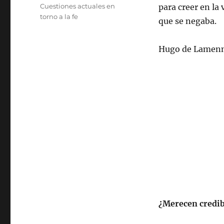
el
Categorías
Cuestiones actuales en
para creer en la
torno a la fe
que se negaba.
Hugo de Lamenn
¿Merecen credib