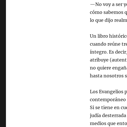
—No voy a ser yo
cómo sabemos qu
lo que dijo real
Un libro histór
cuando reúne tre
íntegro. Es decir
atribuye (autenti
no quiere engaña
hasta nosotros s
Los Evangelios p
contemporáneo de
Si se tiene en cu
judía desterrada
medios que enton