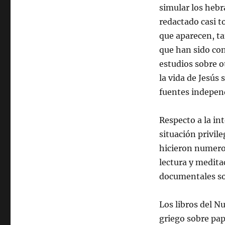
simular los hebr
redactado casi t
que aparecen, tan
que han sido con
estudios sobre o
la vida de Jesú
fuentes indepen
Respecto a la in
situación privil
hicieron numerosa
lectura y meditac
documentales s
Los libros del 
griego sobre papi