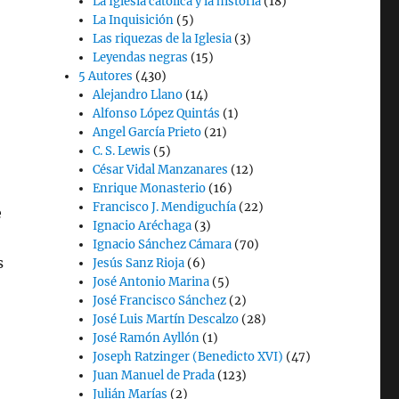
La Iglesia católica y la historia
(18)
La Inquisición
(5)
Las riquezas de la Iglesia
(3)
Leyendas negras
(15)
5 Autores
(430)
Alejandro Llano
(14)
Alfonso López Quintás
(1)
Angel García Prieto
(21)
C. S. Lewis
(5)
César Vidal Manzanares
(12)
Enrique Monasterio
(16)
Francisco J. Mendiguchía
(22)
e
Ignacio Aréchaga
(3)
Ignacio Sánchez Cámara
(70)
s
Jesús Sanz Rioja
(6)
José Antonio Marina
(5)
José Francisco Sánchez
(2)
José Luis Martín Descalzo
(28)
José Ramón Ayllón
(1)
Joseph Ratzinger (Benedicto XVI)
(47)
Juan Manuel de Prada
(123)
Julián Marías
(2)