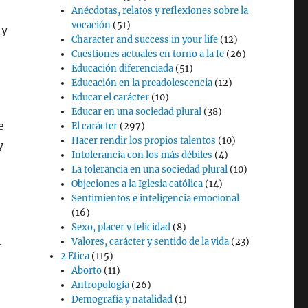
Anécdotas, relatos y reflexiones sobre la
vocación
(51)
 y
Character and success in your life
(12)
Cuestiones actuales en torno a la fe
(26)
Educación diferenciada
(51)
Educación en la preadolescencia
(12)
Educar el carácter
(10)
Educar en una sociedad plural
(38)
e
El carácter
(297)
Hacer rendir los propios talentos
(10)
y
Intolerancia con los más débiles
(4)
La tolerancia en una sociedad plural
(10)
Objeciones a la Iglesia católica
(14)
Sentimientos e inteligencia emocional
(16)
Sexo, placer y felicidad
(8)
.
Valores, carácter y sentido de la vida
(23)
2 Etica
(115)
Aborto
(11)
Antropología
(26)
Demografía y natalidad
(1)