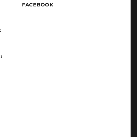
FACEBOOK
s
n
a