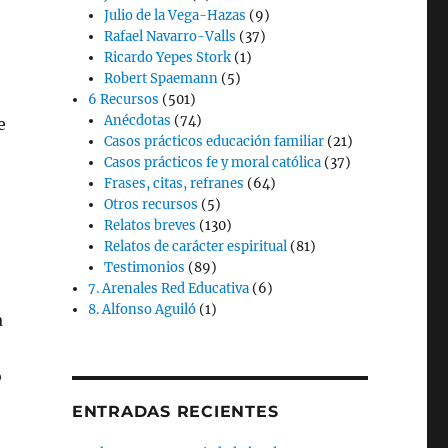
Julio de la Vega-Hazas
(9)
Rafael Navarro-Valls
(37)
Ricardo Yepes Stork
(1)
Robert Spaemann
(5)
6 Recursos
(501)
Anécdotas
(74)
e
Casos prácticos educación familiar
(21)
Casos prácticos fe y moral católica
(37)
Frases, citas, refranes
(64)
Otros recursos
(5)
Relatos breves
(130)
Relatos de carácter espiritual
(81)
Testimonios
(89)
7. Arenales Red Educativa
(6)
8. Alfonso Aguiló
(1)
a
o
ENTRADAS RECIENTES