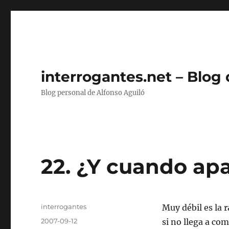
interrogantes.net – Blog
Blog personal de Alfonso Aguiló
22. ¿Y cuando ap
Autor
interrogantes
Muy débil es la 
Publicado
2007-09-12
si no llega a co