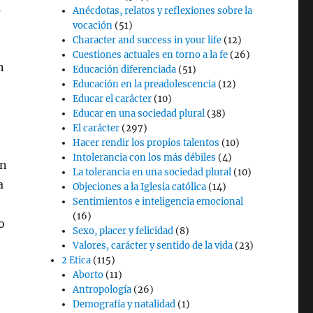
s
Anécdotas, relatos y reflexiones sobre la
vocación
(51)
Character and success in your life
(12)
Cuestiones actuales en torno a la fe
(26)
n
Educación diferenciada
(51)
Educación en la preadolescencia
(12)
Educar el carácter
(10)
Educar en una sociedad plural
(38)
El carácter
(297)
Hacer rendir los propios talentos
(10)
Intolerancia con los más débiles
(4)
on
La tolerancia en una sociedad plural
(10)
a
Objeciones a la Iglesia católica
(14)
Sentimientos e inteligencia emocional
(16)
o
Sexo, placer y felicidad
(8)
Valores, carácter y sentido de la vida
(23)
2 Etica
(115)
Aborto
(11)
Antropología
(26)
Demografía y natalidad
(1)