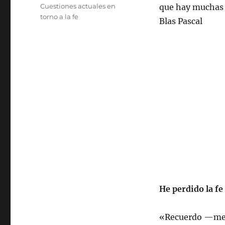
el
Categorías
Cuestiones actuales en
que hay muchas 
torno a la fe
Blas Pascal
He perdido la fe
«Recuerdo —me 