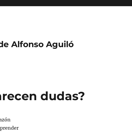
 de Alfonso Aguiló
arecen dudas?
razón
mprender