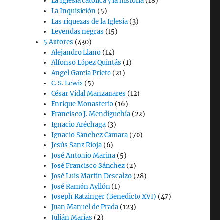
La Iglesia católica y la historia
(18)
La Inquisición
(5)
Las riquezas de la Iglesia
(3)
Leyendas negras
(15)
5 Autores
(430)
Alejandro Llano
(14)
Alfonso López Quintás
(1)
Angel García Prieto
(21)
C. S. Lewis
(5)
César Vidal Manzanares
(12)
Enrique Monasterio
(16)
Francisco J. Mendiguchía
(22)
Ignacio Aréchaga
(3)
Ignacio Sánchez Cámara
(70)
Jesús Sanz Rioja
(6)
José Antonio Marina
(5)
José Francisco Sánchez
(2)
José Luis Martín Descalzo
(28)
José Ramón Ayllón
(1)
Joseph Ratzinger (Benedicto XVI)
(47)
,
Juan Manuel de Prada
(123)
Julián Marías
(2)