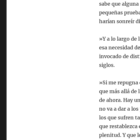
sabe que alguna 
pequeñas pruebas
harían sonreír d
»Y a lo largo de
esa necesidad de
invocado de disti
siglos.
»Si me repugna 
que más allá de 
de ahora. Hay un
no va a dar a los
los que sufren ta
que restablezca 
plenitud. Y que