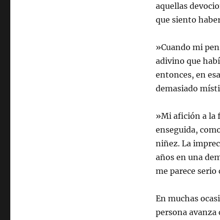
aquellas devocio
que siento haber 
»Cuando mi pens
adivino que habí
entonces, en esa
demasiado místic
»Mi afición a la 
enseguida, como 
niñez. La imprec
años en una demo
me parece serio 
En muchas ocasi
persona avanza c