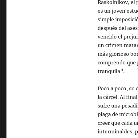
Raskolnikov, el 
es un joven estu
simple imposició
después del ase
vencido el preju
un crimen matar 
más glorioso bo
comprendo que p
tranquila”.
Poco a poco, su 
la cárcel. Al fin
sufre una pesadi
plaga de microbi
creer que cada u
interminables, p