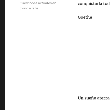
el
Categorías
Cuestiones actuales en
conquistarla todo
torno a la fe
Goethe
Un sueño aterra