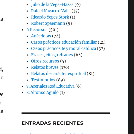
Julio de la Vega-Hazas
(9)
Rafael Navarro-Valls
(37)
Ricardo Yepes Stork
(1)
da
Robert Spaemann
(5)
6 Recursos
(501)
Anécdotas
(74)
Casos prácticos educación familiar
(21)
Casos prácticos fe y moral católica
(37)
Frases, citas, refranes
(64)
Otros recursos
(5)
Relatos breves
(130)
d,
Relatos de carácter espiritual
(81)
do
Testimonios
(89)
7. Arenales Red Educativa
(6)
8. Alfonso Aguiló
(1)
De
a
de
ENTRADAS RECIENTES