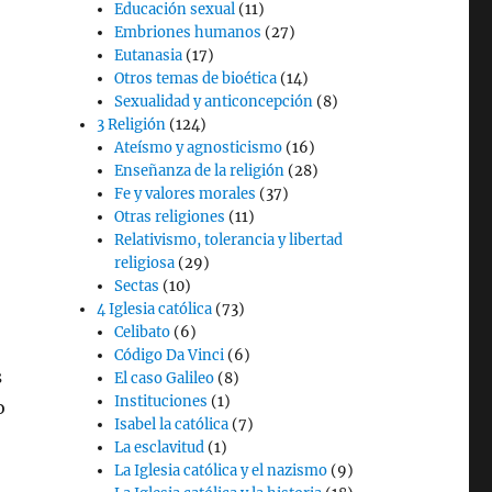
Educación sexual
(11)
Embriones humanos
(27)
Eutanasia
(17)
Otros temas de bioética
(14)
Sexualidad y anticoncepción
(8)
3 Religión
(124)
Ateísmo y agnosticismo
(16)
Enseñanza de la religión
(28)
Fe y valores morales
(37)
Otras religiones
(11)
Relativismo, tolerancia y libertad
religiosa
(29)
Sectas
(10)
4 Iglesia católica
(73)
Celibato
(6)
Código Da Vinci
(6)
s
El caso Galileo
(8)
Instituciones
(1)
o
Isabel la católica
(7)
La esclavitud
(1)
La Iglesia católica y el nazismo
(9)