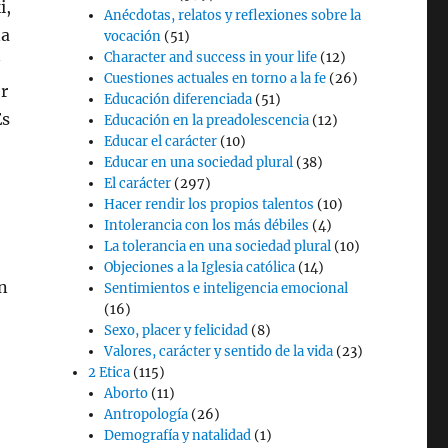
i,
Anécdotas, relatos y reflexiones sobre la
na
vocación
(51)
Character and success in your life
(12)
Cuestiones actuales en torno a la fe
(26)
r
Educación diferenciada
(51)
Es
Educación en la preadolescencia
(12)
Educar el carácter
(10)
Educar en una sociedad plural
(38)
El carácter
(297)
Hacer rendir los propios talentos
(10)
Intolerancia con los más débiles
(4)
La tolerancia en una sociedad plural
(10)
Objeciones a la Iglesia católica
(14)
n
Sentimientos e inteligencia emocional
(16)
Sexo, placer y felicidad
(8)
Valores, carácter y sentido de la vida
(23)
2 Etica
(115)
Aborto
(11)
Antropología
(26)
Demografía y natalidad
(1)