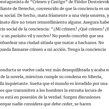
protagonista de “Crimen y Castigo” de Fiódor Dostoievsk
diante de Derecho, convencido de que la conciencia es u
n social. De hecho, mata fríamente a una vieja usurera, y
sinato dice no tener remordimiento alguno. Asegura habe
icio social de la conciencia: “¿Mi crimen? ¿Qué crimen? ¿
a un parásito vil y nocivo? No puedo concebir que sea
mbardear una ciudad sitiada que matar a hachazos. No
ueda llamarse crimen a mi acción. Tengo la conciencia
conducta se vuelve cada vez más desequilibrada y acaba e
al de la novela, mientras cumple su condena en Siberia,
lla inquietante. Sueña que el mundo es invadido por una
os que transmiten a los hombres la extraña locura de
no está en posesión de la verdad. Surgen discusiones
orque nadie considera que debe ceder, se hacen