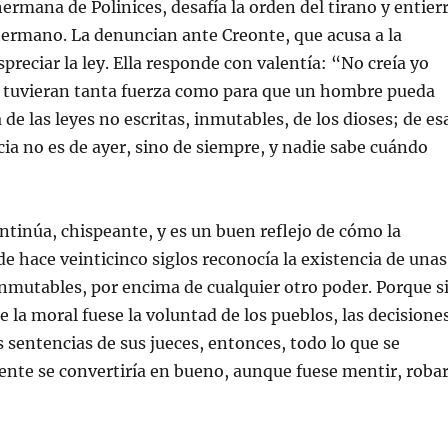
ermana de Polinices, desafía la orden del tirano y entier
hermano. La denuncian ante Creonte, que acusa a la
reciar la ley. Ella responde con valentía: “No creía yo
s tuvieran tanta fuerza como para que un hombre pueda
de las leyes no escritas, inmutables, de los dioses; de es
cia no es de ayer, sino de siempre, y nadie sabe cuándo
ntinúa, chispeante, y es un buen reflejo de cómo la
de hace veinticinco siglos reconocía la existencia de unas
inmutables, por encima de cualquier otro poder. Porque s
 la moral fuese la voluntad de los pueblos, las decisione
as sentencias de sus jueces, entonces, todo lo que se
nte se convertiría en bueno, aunque fuese mentir, roba