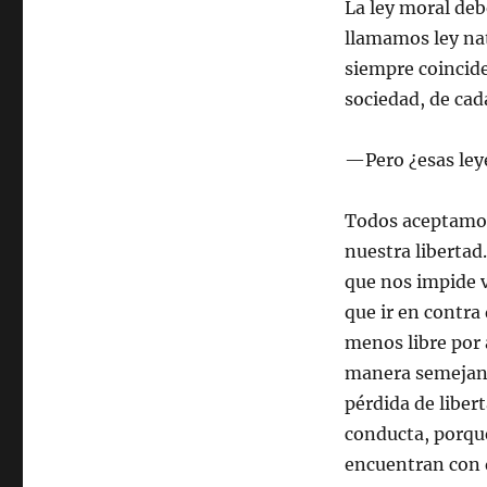
La ley moral deb
llamamos ley nat
siempre coincid
sociedad, de cad
—Pero ¿esas ley
Todos aceptamos 
nuestra libertad
que nos impide v
que ir en contra
menos libre por 
manera semejante
pérdida de liber
conducta, porque
encuentran con q