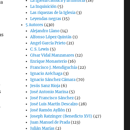
La Iglesia católica y la historia
(18)
ra
La Inquisición
(5)
Las riquezas de la Iglesia
(3)
Leyendas negras
(15)
5 Autores
(430)
Alejandro Llano
(14)
as
Alfonso López Quintás
(1)
Angel García Prieto
(21)
C. S. Lewis
(5)
César Vidal Manzanares
(12)
Enrique Monasterio
(16)
Francisco J. Mendiguchía
(22)
Ignacio Aréchaga
(3)
Ignacio Sánchez Cámara
(70)
i
Jesús Sanz Rioja
(6)
s
José Antonio Marina
(5)
José Francisco Sánchez
(2)
José Luis Martín Descalzo
(28)
r
José Ramón Ayllón
(1)
Joseph Ratzinger (Benedicto XVI)
(47)
Juan Manuel de Prada
(123)
Julián Marías
(2)