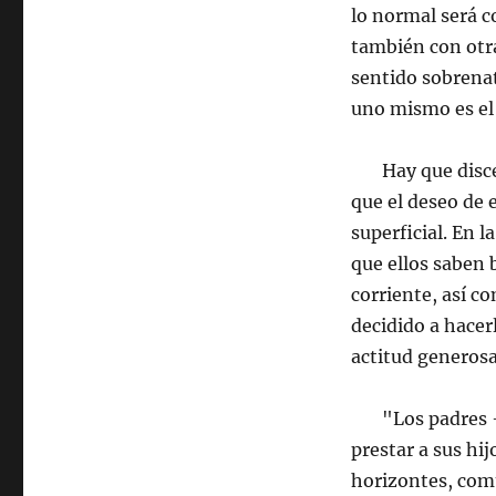
lo normal será c
también con otra
sentido sobrenat
uno mismo es el 
Hay que discern
que el deseo de 
superficial. En l
que ellos saben 
corriente, así co
decidido a hacer
actitud generosa
"Los padres -c
prestar a sus hi
horizontes, comu