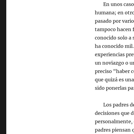
En unos casos, 
humana; en otro
pasado por vari
tampoco hacen fa
conocido solo a 
ha conocido mil.
experiencias pr
un noviazgo o u
preciso "haber 
que quizá es un
sido ponerlas pa
Los padres deben
decisiones que 
personalmente, c
padres piensan q