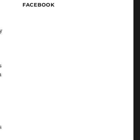
FACEBOOK
y
s
n
s