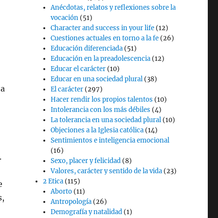
Anécdotas, relatos y reflexiones sobre la
vocación
(51)
Character and success in your life
(12)
Cuestiones actuales en torno a la fe
(26)
Educación diferenciada
(51)
Educación en la preadolescencia
(12)
Educar el carácter
(10)
Educar en una sociedad plural
(38)
ta
El carácter
(297)
Hacer rendir los propios talentos
(10)
Intolerancia con los más débiles
(4)
La tolerancia en una sociedad plural
(10)
Objeciones a la Iglesia católica
(14)
Sentimientos e inteligencia emocional
(16)
.
Sexo, placer y felicidad
(8)
Valores, carácter y sentido de la vida
(23)
2 Etica
(115)
e
Aborto
(11)
s,
Antropología
(26)
Demografía y natalidad
(1)