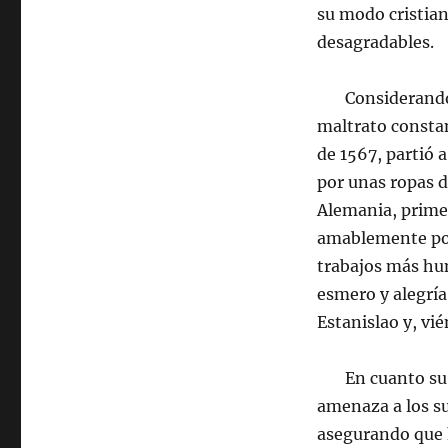
su modo cristian
desagradables.
Considerando in
maltrato consta
de 1567, partió 
por unas ropas d
Alemania, primer
amablemente por 
trabajos más hum
esmero y alegrí
Estanislao y, vi
En cuanto su pad
amenaza a los su
asegurando que h