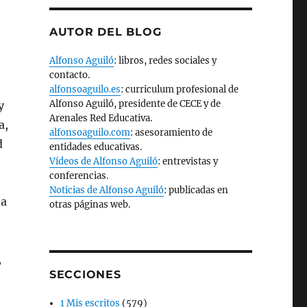
AUTOR DEL BLOG
Alfonso Aguiló
: libros, redes sociales y
contacto.
alfonsoaguilo.es
: curriculum profesional de
Alfonso Aguiló, presidente de CECE y de
y
Arenales Red Educativa.
a,
alfonsoaguilo.com
: asesoramiento de
d
entidades educativas.
Vídeos de Alfonso Aguiló
: entrevistas y
conferencias.
Noticias de Alfonso Aguiló
: publicadas en
da
otras páginas web.
,
SECCIONES
1 Mis escritos
(579)