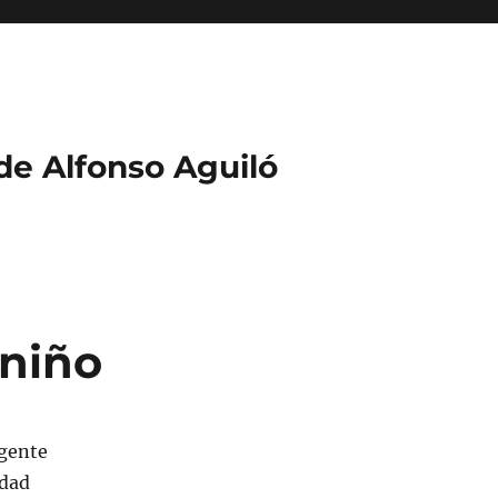
 de Alfonso Aguiló
 niño
igente
idad