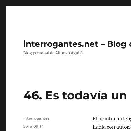
interrogantes.net – Blog
Blog personal de Alfonso Aguiló
46. Es todavía un
Autor
interrogantes
El hombre intel
Publicado
2016-09-14
habla con autor