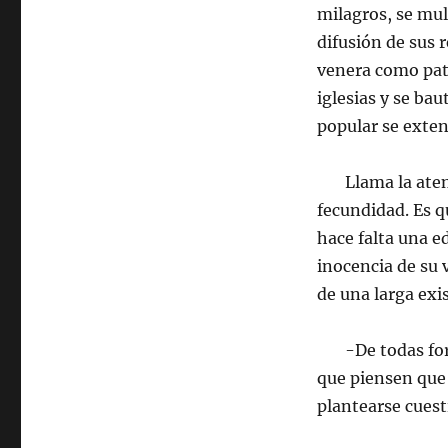
milagros, se mul
difusión de sus 
venera como pat
iglesias y se ba
popular se exten
Llama la atenci
fecundidad. Es q
hace falta una e
inocencia de su 
de una larga exi
-De todas forma
que piensen que 
plantearse cuest