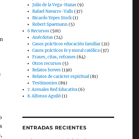
Julio de la Vega-Hazas
(9)
Rafael Navarro-Valls
(37)
Ricardo Yepes Stork
(1)
Robert Spaemann
(5)
6 Recursos
(501)
Anécdotas
(74)
en
Casos prácticos educación familiar
(21)
Casos prácticos fe y moral católica
(37)
Frases, citas, refranes
(64)
Otros recursos
(5)
Relatos breves
(130)
s
Relatos de carácter espiritual
(81)
Testimonios
(89)
7. Arenales Red Educativa
(6)
8. Alfonso Aguiló
(1)
o
s
ENTRADAS RECIENTES
,