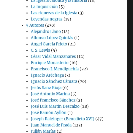
La Iglesia católica y la historia
(18)
La Inquisición
(5)
Las riquezas de la Iglesia
(3)
Leyendas negras
(15)
5 Autores
(430)
Alejandro Llano
(14)
Alfonso López Quintás
(1)
Angel García Prieto
(21)
C. S. Lewis
(5)
César Vidal Manzanares
(12)
Enrique Monasterio
(16)
Francisco J. Mendiguchía
(22)
Ignacio Aréchaga
(3)
Ignacio Sánchez Cámara
(70)
Jesús Sanz Rioja
(6)
José Antonio Marina
(5)
José Francisco Sánchez
(2)
José Luis Martín Descalzo
(28)
José Ramón Ayllón
(1)
Joseph Ratzinger (Benedicto XVI)
(47)
Juan Manuel de Prada
(123)
Julián Marías
(2)