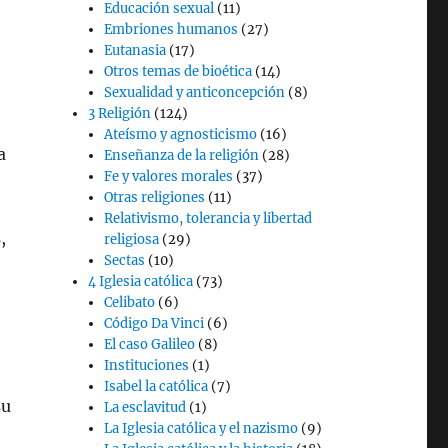
Educación sexual
(11)
Embriones humanos
(27)
Eutanasia
(17)
Otros temas de bioética
(14)
Sexualidad y anticoncepción
(8)
3 Religión
(124)
Ateísmo y agnosticismo
(16)
a
Enseñanza de la religión
(28)
Fe y valores morales
(37)
Otras religiones
(11)
Relativismo, tolerancia y libertad
,
religiosa
(29)
Sectas
(10)
4 Iglesia católica
(73)
Celibato
(6)
Código Da Vinci
(6)
El caso Galileo
(8)
Instituciones
(1)
Isabel la católica
(7)
su
La esclavitud
(1)
La Iglesia católica y el nazismo
(9)