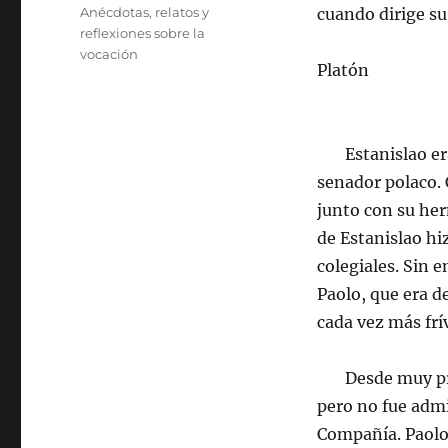
el
Categorías
Anécdotas, relatos y
cuando dirige su
reflexiones sobre la
vocación
Platón
Estanislao era e
senador polaco. 
junto con su her
de Estanislao hi
colegiales. Sin 
Paolo, que era d
cada vez más frí
Desde muy pront
pero no fue admi
Compañía. Paolo