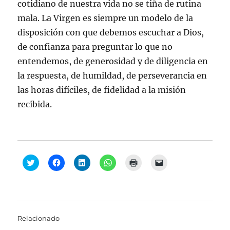
cotidiano de nuestra vida no se tiña de rutina
mala. La Virgen es siempre un modelo de la
disposición con que debemos escuchar a Dios,
de confianza para preguntar lo que no
entendemos, de generosidad y de diligencia en
la respuesta, de humildad, de perseverancia en
las horas difíciles, de fidelidad a la misión
recibida.
H
H
H
H
H
H
a
a
a
a
a
a
z
z
z
z
z
z
c
c
c
c
c
c
l
l
l
l
l
l
i
i
i
i
i
i
c
c
c
c
c
c
p
p
p
p
p
p
a
a
a
a
a
a
Relacionado
r
r
r
r
r
r
a
a
a
a
a
a