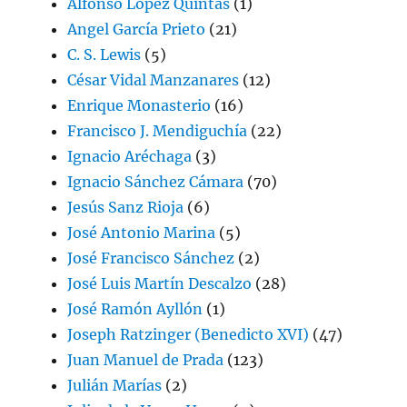
Alfonso López Quintás
(1)
Angel García Prieto
(21)
C. S. Lewis
(5)
César Vidal Manzanares
(12)
Enrique Monasterio
(16)
Francisco J. Mendiguchía
(22)
Ignacio Aréchaga
(3)
Ignacio Sánchez Cámara
(70)
Jesús Sanz Rioja
(6)
José Antonio Marina
(5)
José Francisco Sánchez
(2)
José Luis Martín Descalzo
(28)
José Ramón Ayllón
(1)
Joseph Ratzinger (Benedicto XVI)
(47)
Juan Manuel de Prada
(123)
Julián Marías
(2)