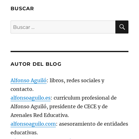
n
u
BUSCAR
n
a
v
e
BU
Buscar
n
t
a
por:
n
a
n
u
e
v
a
AUTOR DEL BLOG
)
Alfonso Aguiló
: libros, redes sociales y
contacto.
alfonsoaguilo.es
: curriculum profesional de
Alfonso Aguiló, presidente de CECE y de
Arenales Red Educativa.
alfonsoaguilo.com
: asesoramiento de entidades
educativas.