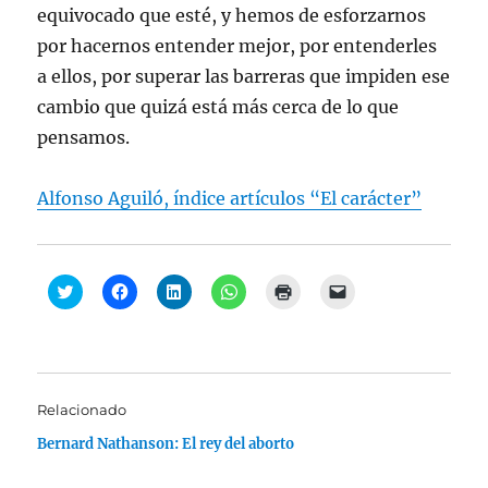
equivocado que esté, y hemos de esforzarnos
por hacernos entender mejor, por entenderles
a ellos, por superar las barreras que impiden ese
cambio que quizá está más cerca de lo que
pensamos.
Alfonso Aguiló, índice artículos “El carácter”
H
H
H
H
H
H
a
a
a
a
a
a
z
z
z
z
z
z
c
c
c
c
c
c
l
l
l
l
l
l
i
i
i
i
i
i
c
c
c
c
c
c
p
p
p
p
p
p
a
a
a
a
a
a
Relacionado
r
r
r
r
r
r
a
a
a
a
a
a
Bernard Nathanson: El rey del aborto
c
c
c
c
i
e
o
o
o
o
m
n
m
m
m
m
p
v
p
p
p
p
r
i