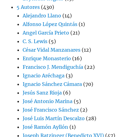
5 Autores
(430)
Alejandro Llano
(14)
Alfonso López Quintás
(1)
Angel García Prieto
(21)
C. S. Lewis
(5)
César Vidal Manzanares
(12)
Enrique Monasterio
(16)
Francisco J. Mendiguchía
(22)
Ignacio Aréchaga
(3)
Ignacio Sánchez Cámara
(70)
Jesús Sanz Rioja
(6)
José Antonio Marina
(5)
José Francisco Sánchez
(2)
José Luis Martín Descalzo
(28)
José Ramón Ayllón
(1)
Joseph Ratzinger (Benedicto XVI)
(47)