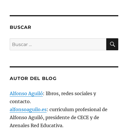
a
v
e
n
t
a
n
BUSCAR
a
n
u
e
BU
Buscar
v
a
por:
)
AUTOR DEL BLOG
Alfonso Aguiló
: libros, redes sociales y
contacto.
alfonsoaguilo.es
: curriculum profesional de
Alfonso Aguiló, presidente de CECE y de
Arenales Red Educativa.