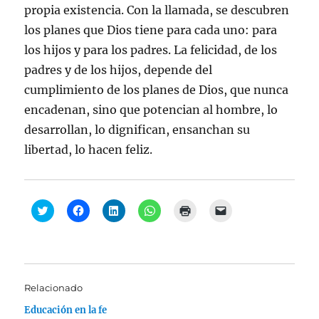
propia existencia. Con la llamada, se descubren
los planes que Dios tiene para cada uno: para
los hijos y para los padres. La felicidad, de los
padres y de los hijos, depende del
cumplimiento de los planes de Dios, que nunca
encadenan, sino que potencian al hombre, lo
desarrollan, lo dignifican, ensanchan su
libertad, lo hacen feliz.
H
H
H
H
H
H
a
a
a
a
a
a
z
z
z
z
z
z
c
c
c
c
c
c
l
l
l
l
l
l
i
i
i
i
i
i
c
c
c
c
c
c
p
p
p
p
p
p
a
a
a
a
a
a
Relacionado
r
r
r
r
r
r
a
a
a
a
a
a
Educación en la fe
c
c
c
c
i
e