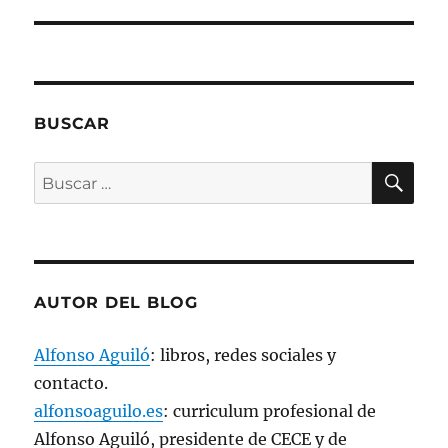
u
n
a
v
e
n
t
a
n
BUSCAR
a
n
u
e
BU
Buscar
v
a
por:
)
AUTOR DEL BLOG
Alfonso Aguiló
: libros, redes sociales y
contacto.
alfonsoaguilo.es
: curriculum profesional de
Alfonso Aguiló, presidente de CECE y de