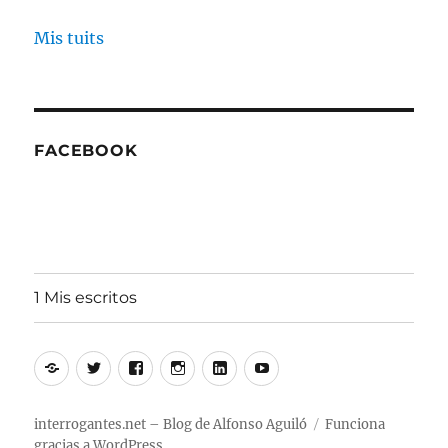
Mis tuits
FACEBOOK
1 Mis escritos
Alfonso
Twitter
Facebook
Instagram
Linkedin
Youtube
Aguiló
interrogantes.net – Blog de Alfonso Aguiló
Funciona
gracias a WordPress