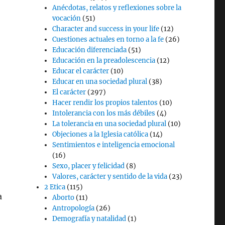
Anécdotas, relatos y reflexiones sobre la
vocación
(51)
Character and success in your life
(12)
Cuestiones actuales en torno a la fe
(26)
Educación diferenciada
(51)
Educación en la preadolescencia
(12)
Educar el carácter
(10)
Educar en una sociedad plural
(38)
El carácter
(297)
Hacer rendir los propios talentos
(10)
Intolerancia con los más débiles
(4)
La tolerancia en una sociedad plural
(10)
Objeciones a la Iglesia católica
(14)
Sentimientos e inteligencia emocional
(16)
Sexo, placer y felicidad
(8)
Valores, carácter y sentido de la vida
(23)
2 Etica
(115)
a
Aborto
(11)
Antropología
(26)
Demografía y natalidad
(1)