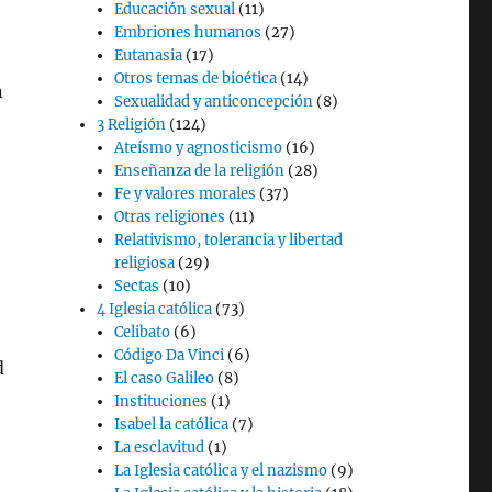
Educación sexual
(11)
Embriones humanos
(27)
Eutanasia
(17)
Otros temas de bioética
(14)
n
Sexualidad y anticoncepción
(8)
3 Religión
(124)
Ateísmo y agnosticismo
(16)
Enseñanza de la religión
(28)
Fe y valores morales
(37)
Otras religiones
(11)
Relativismo, tolerancia y libertad
religiosa
(29)
Sectas
(10)
4 Iglesia católica
(73)
Celibato
(6)
Código Da Vinci
(6)
d
El caso Galileo
(8)
Instituciones
(1)
Isabel la católica
(7)
La esclavitud
(1)
La Iglesia católica y el nazismo
(9)