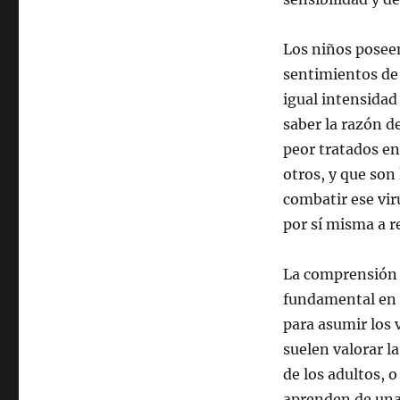
Los niños posee
sentimientos de
igual intensidad 
saber la razón d
peor tratados en
otros, y que son
combatir ese vir
por sí misma a r
La comprensión d
fundamental en l
para asumir los 
suelen valorar l
de los adultos, 
aprenden de una