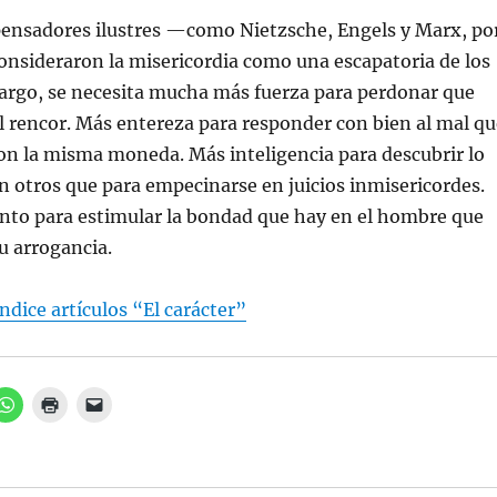
pensadores ilustres —como Nietzsche, Engels y Marx, po
nsideraron la misericordia como una escapatoria de los
bargo, se necesita mucha más fuerza para perdonar que
l rencor. Más entereza para responder con bien al mal qu
on la misma moneda. Más inteligencia para descubrir lo
 otros que para empecinarse en juicios inmisericordes.
nto para estimular la bondad que hay en el hombre que
u arrogancia.
ndice artículos “El carácter”
H
H
H
a
a
a
z
z
z
c
c
c
l
l
l
i
i
i
c
c
c