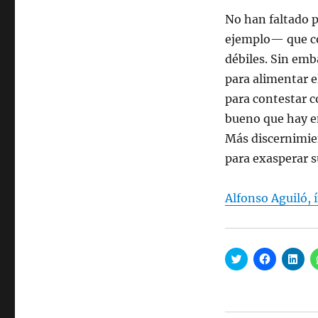
No han faltado 
ejemplo— que co
débiles. Sin em
para alimentar e
para contestar c
bueno que hay en
Más discernimie
para exasperar s
Alfonso Aguiló, í
H
H
H
a
a
a
z
z
z
c
c
c
l
l
l
i
i
i
c
c
c