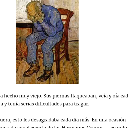
ía hecho muy viejo. Sus piernas flaqueaban, veía y oía ca
 y tenía serias dificultades para tragar.
 nuera, esto les desagradaba cada día más. En una ocasión
cena de aquel cuento de los Hermanos Grimm—, cuando