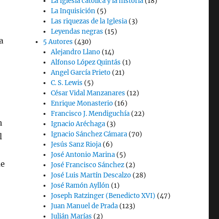
La Iglesia católica y la historia
(18)
La Inquisición
(5)
Las riquezas de la Iglesia
(3)
Leyendas negras
(15)
a
5 Autores
(430)
Alejandro Llano
(14)
Alfonso López Quintás
(1)
Angel García Prieto
(21)
C. S. Lewis
(5)
César Vidal Manzanares
(12)
Enrique Monasterio
(16)
Francisco J. Mendiguchía
(22)
n
Ignacio Aréchaga
(3)
Ignacio Sánchez Cámara
(70)
l
Jesús Sanz Rioja
(6)
José Antonio Marina
(5)
ue
José Francisco Sánchez
(2)
José Luis Martín Descalzo
(28)
José Ramón Ayllón
(1)
Joseph Ratzinger (Benedicto XVI)
(47)
Juan Manuel de Prada
(123)
Julián Marías
(2)